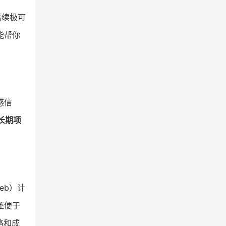
后续极可
能帮你
感信
长期项
eb）计
还便于
路和成