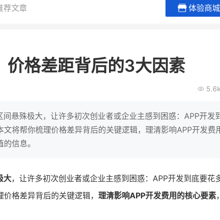
推荐文章
体验商城
谦益香畴旗舰店
白帝牛奶
粮油米面
小吃快餐
？价格差距背后的3大因素
30
2000
2
万
万
万人
会员的客单价提升
私域粉丝
私域全年GMV
企业微信半年拉新
5.6
私域生态农业范本
奶企靠企业微信销
破局新
IT精英回乡种地，撬动2000万生
私域样本打法！新希
区间悬殊极大，让许多初次创业者或企业主感到困惑：APP开发
意！
靠企业微信实现销售额
本文将帮你梳理价格差异背后的关键逻辑，理清影响APP开发费
值的信息。
查看详情
查看详情
极大
，让许多初次创业者或企业主感到困惑：APP开发到底要花
理价格差异背后的关键逻辑，
理清影响APP开发费用的核心要素