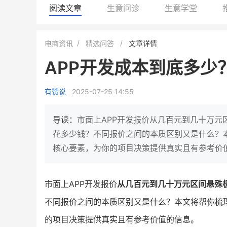
阅读文章
生意问诊
生意学堂
BEIESTATE贝易品牌
龙贝莱商城
电商资讯
精选问答
文章详情
女装
商城
APP开发成本到底多少
母婴
200
200
万
%
1
2
月销
top
亿元
有赞说
2025-07-25 14:55
类目销售额
年度GMV
发力私域月销200万
有货源没流量？母婴馆如何破局
这家女装连锁如何借有赞
导读：
市面上APP开发报价从几百元到几十万元
零售？
他只用7年做到平台销冠，转战私
花多少钱？不同报价之间的本质区别又是什么？
域如何破局？
核心要素，为你的项目决策提供真实且有参考价
查看详情
查看详情
市面上APP开发报价
从几百元到几十万元区间悬殊
不同报价之间的本质区别又是什么？本文将帮你梳
的项目决策提供真实且有参考价值的信息。