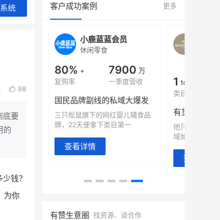
客户成功案例
更多
系统
旗舰店
小鹿蓝蓝会员
BEI
休闲零食
商城
母婴
900
80%
7900
万
+
万
1
年销售额
复购率
一季度营收
top
k
98
类目销售额
售额翻8倍
国民品牌副线的私域大爆发
望白帝乳业
三只松鼠旗下的网红婴儿辅食品
到底要
翻 8 倍！
牌，22天便拿下类目第一
他只用7年做
用的
域如何破局？
查看详情
查看详情
多少钱？
，为你
有赞生意圈
找资源、谈合作