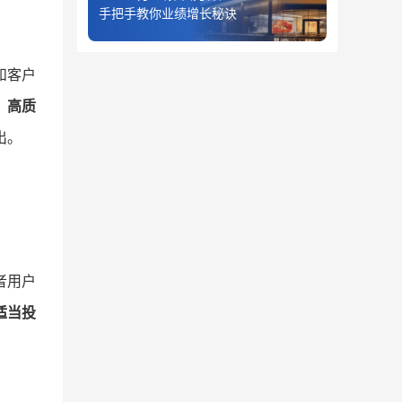
手把手教你业绩增长秘诀
和客户
。
高质
出。
者用户
适当投