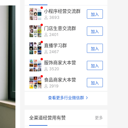
小程序经营交流群
加入
3693
门店生意交流群
加入
2401
直播学习群
加入
2467
服饰商家大本营
加入
3520
食品商家大本营
加入
2919
查看更多行业微信群
全渠道经营用有赞
更多