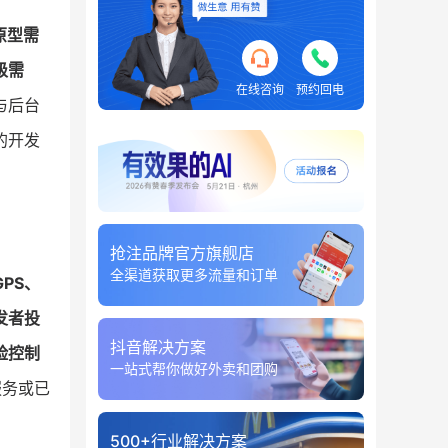
原型需
级需
在线咨询
预约回电
与后台
的开发
抢注品牌官方旗舰店
全渠道获取更多流量和订单
PS、
发者投
抖音解决方案
险控制
一站式帮你做好外卖和团购
服务或已
500+行业解决方案