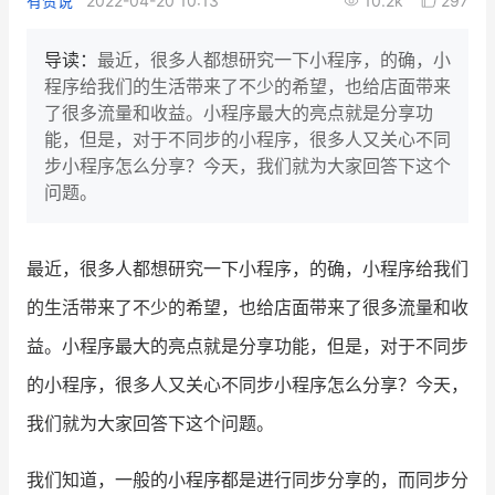
有赞说
2022-04-20 10:13
10.2k
297
新零售私享会
门店经营增长公开课
导读：
最近，很多人都想研究一下小程序，的确，小
AllValue
战略合作
程序给我们的生活带来了不少的希望，也给店面带来
了很多流量和收益。小程序最大的亮点就是分享功
增长产品指南
能，但是，对于不同步的小程序，很多人又关心不同
步小程序怎么分享？今天，我们就为大家回答下这个
智库
产品场景库
问题。
产品更新动态
帮助中心
最近，很多人都想研究一下小程序，的确，小程序给我们
行业洞察
的生活带来了不少的希望，也给店面带来了很多流量和收
品牌消费观
行业报告
益。小程序最大的亮点就是分享功能，但是，对于不同步
新零售资讯
的小程序，很多人又关心不同步小程序怎么分享？今天，
我们就为大家回答下这个问题。
培训课程
我们知道，一般的小程序都是进行同步分享的，而同步分
私域课程
新零售内参