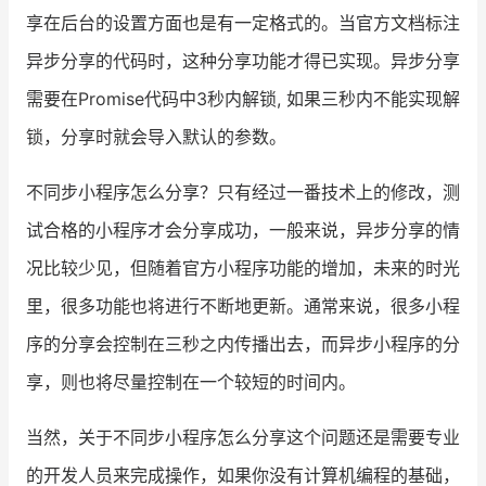
享在后台的设置方面也是有一定格式的。当官方文档标注
增长俱乐部
异步分享的代码时，这种分享功能才得已实现。异步分享
增长俱乐部
有赞商盟
需要在Promise代码中3秒内解锁, 如果三秒内不能实现解
锁，分享时就会导入默认的参数。
商家社区
社群交流
不同步小程序怎么分享？只有经过一番技术上的修改，测
合作共进
试合格的小程序才会分享成功，一般来说，异步分享的情
入驻有赞
认证代理商
况比较少见，但随着官方小程序功能的增加，未来的时光
认证服务商
设计服务商
里，很多功能也将进行不断地更新。通常来说，很多小程
序的分享会控制在三秒之内传播出去，而异步小程序的分
有赞云
数据通服务
享，则也将尽量控制在一个较短的时间内。
当然，关于不同步小程序怎么分享这个问题还是需要专业
的开发人员来完成操作，如果你没有计算机编程的基础，