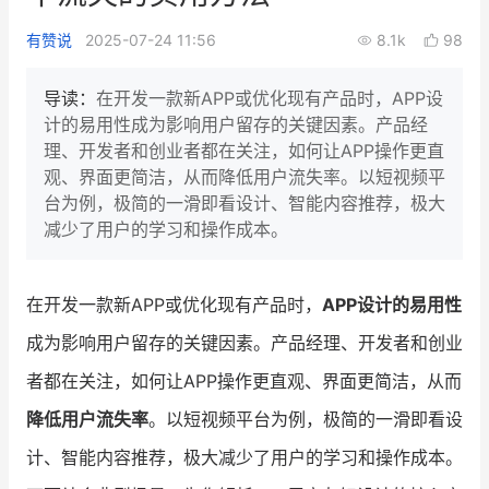
新零售私享会
门店经营增长公开课
有赞说
2025-07-24 11:56
8.1k
98
AllValue
战略合作
导读：
在开发一款新APP或优化现有产品时，APP设
计的易用性成为影响用户留存的关键因素。产品经
增长产品指南
理、开发者和创业者都在关注，如何让APP操作更直
观、界面更简洁，从而降低用户流失率。以短视频平
智库
产品场景库
台为例，极简的一滑即看设计、智能内容推荐，极大
产品更新动态
帮助中心
减少了用户的学习和操作成本。
行业洞察
在开发一款新APP或优化现有产品时，
APP设计的易用性
品牌消费观
行业报告
成为影响用户留存的关键因素。产品经理、开发者和创业
新零售资讯
者都在关注，如何让APP操作更直观、界面更简洁，从而
降低用户流失率
。以短视频平台为例，极简的一滑即看设
培训课程
计、智能内容推荐，极大减少了用户的学习和操作成本。
私域课程
新零售内参