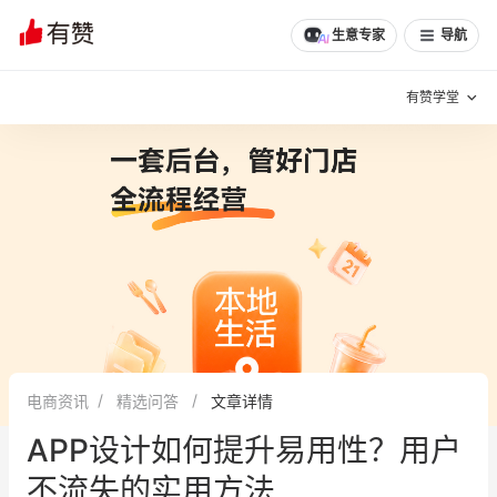
生意专家
导航
有赞学堂
有赞说增长
私域日历
增长方法
有赞说案例拆解
有赞专家说
有赞成功案例
新零售最佳实践
面对面聊增长
电商资讯
精选问答
文章详情
有赞春季发布会
实干家直播间
APP设计如何提升易用性？用户
新零售大会
新零售茶会
不流失的实用方法