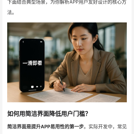
下面结合典型场景，为你解析APP用户友好设计的核心方
法。
增长俱乐部
增长俱乐部
有赞商盟
商家社区
社群交流
合作共进
入驻有赞
认证代理商
认证服务商
设计服务商
有赞云
数据通服务
如何用简洁界面降低用户门槛？
简洁界面是提升APP易用性的第一步
。实际开发中，常见