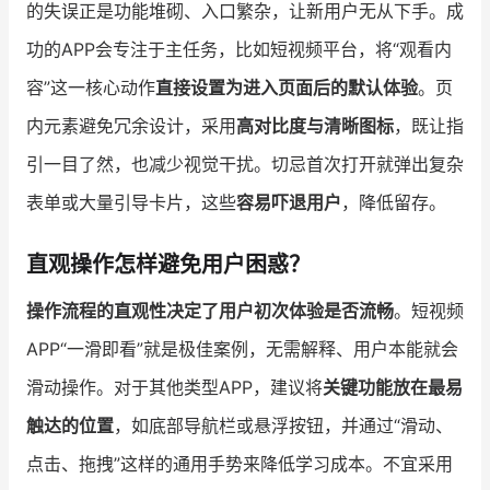
的失误正是功能堆砌、入口繁杂，让新用户无从下手。成
功的APP会专注于主任务，比如短视频平台，将“观看内
容”这一核心动作
直接设置为进入页面后的默认体验
。页
内元素避免冗余设计，采用
高对比度与清晰图标
，既让指
引一目了然，也减少视觉干扰。切忌首次打开就弹出复杂
表单或大量引导卡片，这些
容易吓退用户
，降低留存。
直观操作怎样避免用户困惑？
操作流程的直观性决定了用户初次体验是否流畅
。短视频
APP“一滑即看”就是极佳案例，无需解释、用户本能就会
滑动操作。对于其他类型APP，建议将
关键功能放在最易
触达的位置
，如底部导航栏或悬浮按钮，并通过“滑动、
点击、拖拽”这样的通用手势来降低学习成本。不宜采用