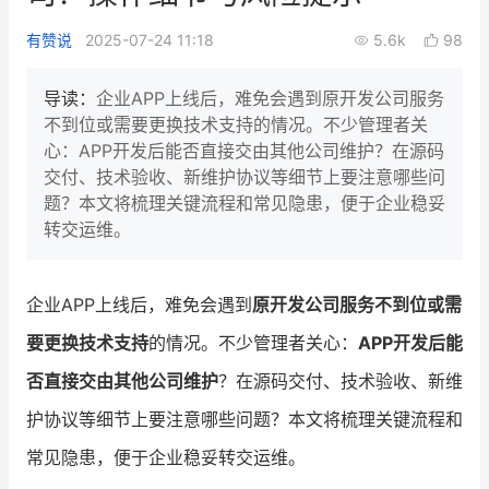
新零售私享会
门店经营增长公开课
有赞说
2025-07-24 11:18
5.6k
98
AllValue
战略合作
导读：
企业APP上线后，难免会遇到原开发公司服务
不到位或需要更换技术支持的情况。不少管理者关
增长产品指南
心：APP开发后能否直接交由其他公司维护？在源码
交付、技术验收、新维护协议等细节上要注意哪些问
智库
产品场景库
题？本文将梳理关键流程和常见隐患，便于企业稳妥
产品更新动态
帮助中心
转交运维。
行业洞察
企业APP上线后，难免会遇到
原开发公司服务不到位或需
品牌消费观
行业报告
要更换技术支持
的情况。不少管理者关心：
APP开发后能
新零售资讯
否直接交由其他公司维护
？在源码交付、技术验收、新维
护协议等细节上要注意哪些问题？本文将梳理关键流程和
培训课程
常见隐患，便于企业稳妥转交运维。
私域课程
新零售内参