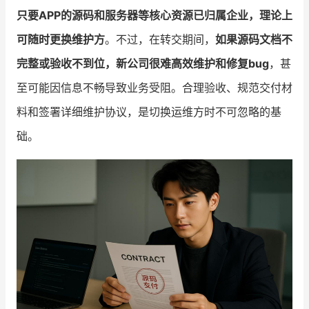
只要APP的源码和服务器等核心资源已归属企业，理论上
增长俱乐部
可随时更换维护方
。不过，在转交期间，
如果源码文档不
增长俱乐部
有赞商盟
完整或验收不到位，新公司很难高效维护和修复bug
，甚
至可能因信息不畅导致业务受阻。合理验收、规范交付材
商家社区
社群交流
料和签署详细维护协议，是切换运维方时不可忽略的基
合作共进
础。
入驻有赞
认证代理商
认证服务商
设计服务商
有赞云
数据通服务