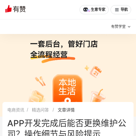
生意专家
导航
有赞学堂
有赞说增长
私域日历
增长方法
有赞说案例拆解
有赞专家说
有赞成功案例
新零售最佳实践
面对面聊增长
电商资讯
精选问答
文章详情
有赞春季发布会
实干家直播间
APP开发完成后能否更换维护公
新零售大会
新零售茶会
司？操作细节与风险提示