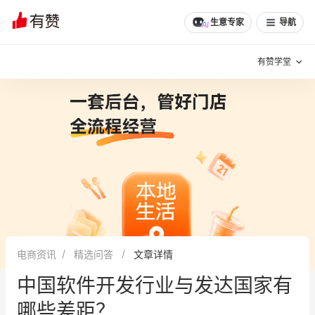
文章
问诊
群聊
学堂
推荐
分享
生意专家
导航
有赞学堂
有赞说增长
私域日历
增长方法
有赞说案例拆解
有赞专家说
有赞成功案例
新零售最佳实践
面对面聊增长
电商资讯
精选问答
文章详情
有赞春季发布会
实干家直播间
中国软件开发行业与发达国家有
新零售大会
新零售茶会
哪些差距？