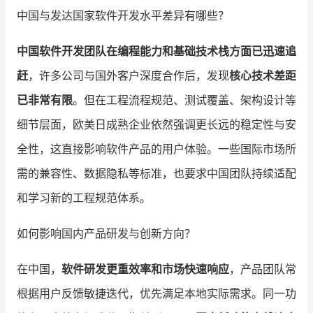
中国与发达国家软件开发水平差异有哪些？
增长俱乐部
中国软件开发团队在编程能力和基础技术栈方面已迅速追
增长俱乐部
有赞商盟
赶
，许多公司与国外客户深度合作后，发现
核心技术差距
商家社区
社群交流
已非常有限
。但在工程流程规范、测试覆盖、架构设计等
细节层面，欧美日成熟企业依然强调更长远的稳定性与安
合作共进
全性，这直接影响软件产品的用户体验。一些国际市场所
入驻有赞
认证代理商
需的兼容性、数据隐私等标准，也要求中国团队持续适配
认证服务商
设计服务商
和学习新的工程规范体系。
有赞云
数据通服务
如何影响国内产品研发与创新方向？
在中国，
软件研发更重效率和市场快速响应
，产品团队常
根据用户反馈敏捷迭代，优先满足本地实际需求。同一功