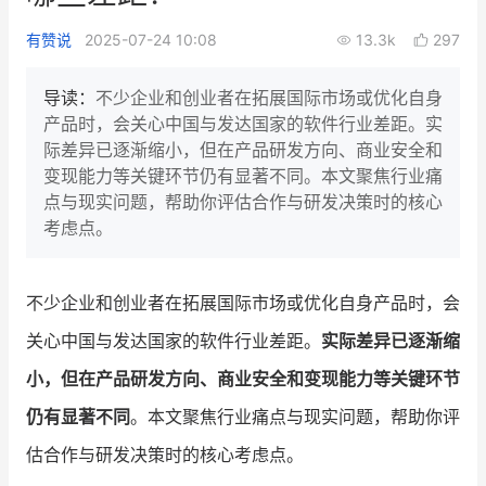
新零售私享会
门店经营增长公开课
有赞说
2025-07-24 10:08
13.3k
297
AllValue
战略合作
导读：
不少企业和创业者在拓展国际市场或优化自身
产品时，会关心中国与发达国家的软件行业差距。实
增长产品指南
际差异已逐渐缩小，但在产品研发方向、商业安全和
变现能力等关键环节仍有显著不同。本文聚焦行业痛
智库
产品场景库
点与现实问题，帮助你评估合作与研发决策时的核心
产品更新动态
帮助中心
考虑点。
行业洞察
不少企业和创业者在拓展国际市场或优化自身产品时，会
品牌消费观
行业报告
关心中国与发达国家的软件行业差距。
实际差异已逐渐缩
新零售资讯
小，但在产品研发方向、商业安全和变现能力等关键环节
仍有显著不同
。本文聚焦行业痛点与现实问题，帮助你评
培训课程
估合作与研发决策时的核心考虑点。
私域课程
新零售内参