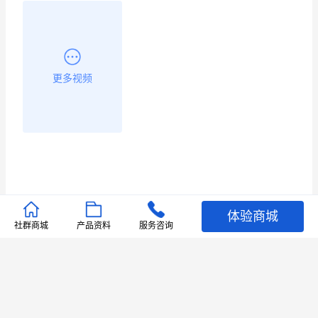
更多视频
体验商城
推荐文章
社群商城
产品资料
服务咨询
查看更多
店铺护航
有赞安心入驻 服务中断赔偿102.4倍