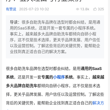
新零售私享会
门店经营增长公开课
有赞说
2025-07-23 10:32
13.8k
325
AllValue
战略合作
导读：
很多自助洗车品牌在选型时都会纠结，是用通
用的SaaS系统，还是开发一套专属的小程序系统。
增长产品指南
事实上，越来越多大品牌自助洗车都倾向自研小程
序，这不仅是技术选择，更关乎品牌发展、用户信任
智库
产品场景库
以及运营控制。了解这些背后的关键优势，能帮助企
产品更新动态
帮助中心
业找到真正适合自己的解决方案。
行业洞察
很多自助洗车品牌在选型时都会纠结，是用
通用的SaaS
品牌消费观
行业报告
系统
，还是开发一套
专属的
小程序
系统
。事实上，
越来越
新零售资讯
多大品牌自助洗车
都倾向自研小程序，这不仅是技术选
择，更关乎品牌发展、用户信任以及运营控制。了解这些
培训课程
背后的关键优势，能帮助企业找到真正适合自己的
解决方
私域课程
新零售内参