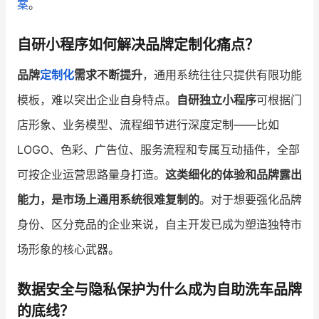
案
。
增长俱乐部
自研小程序如何解决品牌定制化痛点？
增长俱乐部
有赞商盟
品牌
定制化
需求不断提升
，通用系统往往只提供有限功能
商家社区
社群交流
模板，难以突出企业自身特点。
自研独立小程序
可根据门
店形象、业务模型、流程细节进行深度定制——比如
合作共进
LOGO、色彩、广告位、服务流程和专属互动插件，全部
入驻有赞
认证代理商
可按企业运营思路量身打造。
这类细化的体验和品牌露出
认证服务商
设计服务商
能力，是市场上通用系统很难复制的
。对于想要强化品牌
身份、区分竞品的企业来说，自主开发已成为塑造独特市
有赞云
数据通服务
场形象的核心武器。
数据安全与隐私保护为什么成为自助洗车品牌
的底线？