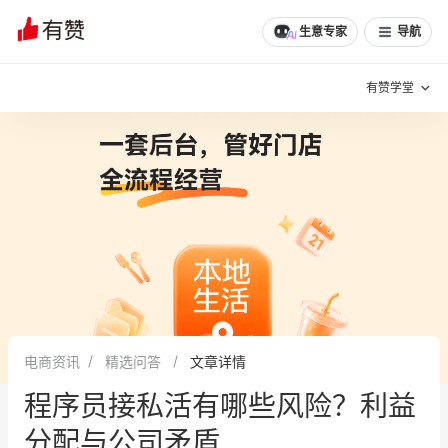
文章
问诊
群聊
学堂
推荐
分享
生意专家
导航
有赞学堂
有赞说增长
私域日历
增长方法
有赞说案例拆解
有赞专家说
有赞成功案例
新零售最佳实践
面对面聊增长
电商资讯
精选问答
文章详情
有赞春季发布会
实干家直播间
程序员接私活有哪些风险？利益
新零售大会
新零售茶会
分配与公司矛盾