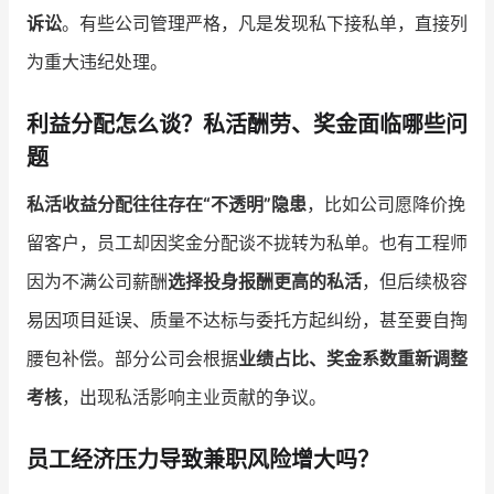
诉讼
。有些公司管理严格，凡是发现私下接私单，直接列
为重大违纪处理。
利益分配怎么谈？私活酬劳、奖金面临哪些问
题
私活收益分配往往存在“不透明”隐患
，比如公司愿降价挽
留客户，员工却因奖金分配谈不拢转为私单。也有工程师
因为不满公司薪酬
选择投身报酬更高的私活
，但后续极容
易因项目延误、质量不达标与委托方起纠纷，甚至要自掏
腰包补偿。部分公司会根据
业绩占比、奖金系数重新调整
考核
，出现私活影响主业贡献的争议。
员工经济压力导致兼职风险增大吗？