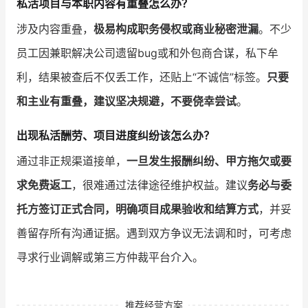
私活项目与本职内容有重叠怎么办？
涉及内容重叠，
极易构成职务侵权或商业秘密泄漏
。不少
员工因兼职解决公司遗留bug或和外包商合谋，私下牟
利，结果被查后不仅丢工作，还贴上“不诚信”标签。
只要
和主业有重叠，建议坚决规避，不要侥幸尝试
。
出现私活酬劳、项目进度纠纷该怎么办？
通过非正规渠道接单，
一旦发生报酬纠纷、甲方拖欠或要
求免费返工
，很难通过法律途径维护权益。建议
务必与委
托方签订正式合同，明确项目成果验收和结算方式
，并妥
善留存所有沟通证据。遇到双方争议无法调和时，可考虑
寻求行业调解或第三方仲裁平台介入。
推荐经营方案