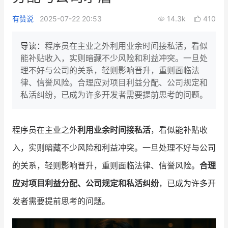
新零售私享会
门店经营增长公开课
有赞说
2025-07-22 20:53
14.3k
410
AllValue
战略合作
导读：
程序员在主业之外利用业余时间接私活，看似
能补贴收入，实则暗藏不少风险和利益冲突。一旦处
增长产品指南
理不好与公司的关系，轻则影响晋升，重则面临法
律、信誉风险。合理应对项目利益分配、公司规定和
智库
产品场景库
私活纠纷，已成为许多开发者需要提前思考的问题。
产品更新动态
帮助中心
程序员在主业之外
利用业余时间接私活
，看似能补贴收
行业洞察
入，实则暗藏不少风险和利益冲突。一旦处理不好与公司
品牌消费观
行业报告
的关系，轻则影响晋升，重则面临法律、信誉风险。
合理
新零售资讯
应对项目利益分配、公司规定和私活纠纷
，已成为许多开
发者需要提前思考的问题。
培训课程
私域课程
新零售内参