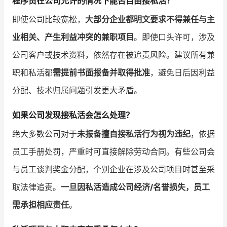
程序员在公司允许的情况下能否自由接私活？
即使公司比较宽松，
大部分企业都明文要求不得兼任与主
业相关、产生利益冲突的兼职项目
。即使口头许可，涉及
公司客户或技术资料，依然存在被追责风险。建议所有兼
职和私活都
需提前书面报备并取得批准
，避免日后因利益
分配、技术归属问题引发更大矛盾。
如果公司发现接私活会怎么处理？
绝大多数公司对于
未报备擅自接私活行为视为违纪
，依据
员工手册处罚，严重时可直接解除劳动合同。有些公司会
与员工谈判奖金分配，个别企业在涉及公司项目时甚至采
取法律追责。
一旦因私活造成公司经济/名誉损失，员工
需承担相应责任
。