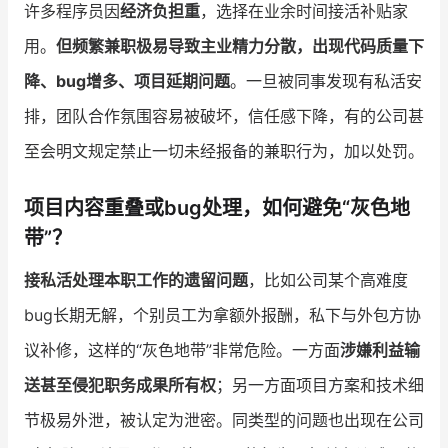
许多程序员因
经济负担重
，选择在业余时间接活补贴家
用。
但频繁兼职极易导致主业精力分散，出现代码质量下
降、bug增多、项目延期问题
。一旦被同事发现有私活安
排，团队合作氛围容易被破坏，信任感下降，有的公司甚
至会明文规定禁止一切未经报备的兼职行为，加以处罚。
项目内容重叠或bug处理，如何避免“灰色地
带”？
接私活处理本职工作的遗留问题
，比如公司某个高难度
bug长期无解，个别员工为拿额外报酬，私下与外包方协
议补修，这样的“灰色地带”非常危险。一方面
涉嫌利益输
送甚至侵犯职务成果所有权
；另一方面项目方案和技术细
节极易外泄，被认定为泄密。同类型的问题也出现在公司