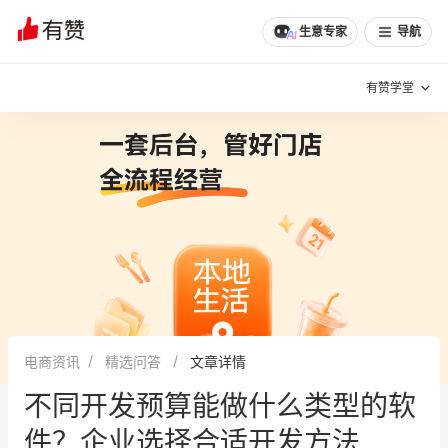
文章
问诊
群聊
学堂
推荐
分享
生意专家
导航
有赞学堂
有赞说增长
私域日历
增长方法
有赞说案例拆解
有赞专家说
有赞成功案例
新零售最佳实践
面对面聊增长
电商资讯
精选问答
文章详情
有赞春季发布会
实干家直播间
不同开发预算能做什么类型的软
新零售大会
新零售茶会
件？企业选择合适开发方法