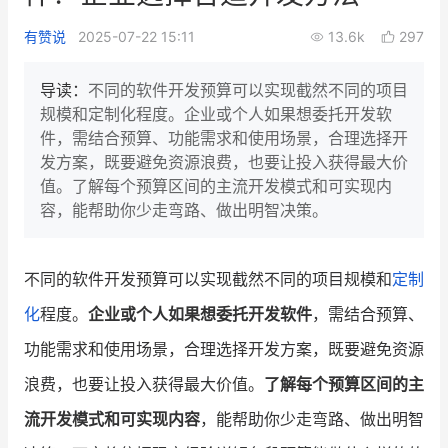
新零售私享会
门店经营增长公开课
有赞说
2025-07-22 15:11
13.6k
297
AllValue
战略合作
导读：
不同的软件开发预算可以实现截然不同的项目
规模和定制化程度。企业或个人如果想委托开发软
增长产品指南
件，需结合预算、功能需求和使用场景，合理选择开
发方案，既要避免资源浪费，也要让投入获得最大价
智库
产品场景库
值。了解每个预算区间的主流开发模式和可实现内
产品更新动态
帮助中心
容，能帮助你少走弯路、做出明智决策。
行业洞察
不同的软件开发预算可以实现截然不同的项目规模和
定制
品牌消费观
行业报告
化
程度。
企业或个人如果想委托开发软件
，需结合预算、
新零售资讯
功能需求和使用场景，合理选择开发方案，既要避免资源
浪费，也要让投入获得最大价值。
了解每个预算区间的主
培训课程
流开发模式和可实现内容
，能帮助你少走弯路、做出明智
私域课程
新零售内参