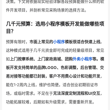
决策。下文将依据现实经验详解各段预算能做什么样的软
件开发项目，并剖析常见采购场景的选择方法。
增长俱乐部
增长俱乐部
有赞商盟
几千元预算：选用小程序模板开发能做哪些项
目？
商家社区
社群交流
预算有限时，
市面上常见的
小程序
模板很适合快速上线
。
合作共进
这种模式适用于几千元资金即可完成的轻量级项目，常见
入驻有赞
认证代理商
如
上门按摩系统、上门家政商城、团购
外卖小程序
等。模
认证服务商
设计服务商
板开发支持简单的品牌LOGO、色彩调整，后台管理、交
易对接等功能都已封装，客户
不用费心设计和功能开发
，
有赞云
数据通服务
能在1-2周内上线，维护也简便。适合创业初期验证市
场，或临时需求。不足在于
无法深度定制流程和UI交互
，
功能拓展较难，后期如有升级需求，需要重新开发。