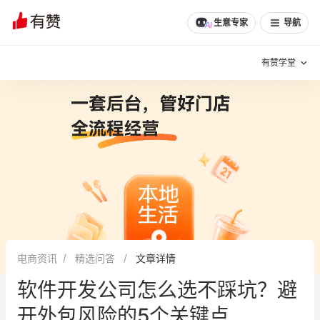
生意专家
导航
有赞学堂
有赞说增长
私域日历
增长方法
有赞说案例拆解
有赞专家说
有赞成功案例
新零售最佳实践
面对面聊增长
电商资讯
精选问答
文章详情
有赞春季发布会
实干家直播间
软件开发公司怎么选不踩坑？避
新零售大会
新零售茶会
开外包风险的5个关键点