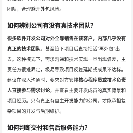
团队，合理避开外包风险。
增长俱乐部
如何辨别公司有没有真技术团队？
增长俱乐部
有赞商盟
很多软件开发公司对外全靠销售在谈客户，内部几乎没有
商家社区
社群交流
真正的技术团队
，甚至签下项目后直接把活“再外包”出
合作共进
去。这种模式下，需求沟通和技术实现一旦出现偏差，主
入驻有赞
认证代理商
责任方很难界定，极易导致项目反复延期或成果不达标。
建议在深入沟通时，要求对方安排
核心程序员或技术负责
认证服务商
设计服务商
人直接参与需求讨论
，并查看主要开发成员的真实背景和
有赞云
数据通服务
项目经历。只有真正有自主开发能力的公司，才能承担复
杂项目的开发与后期维护。
如何判断交付和售后服务能力？