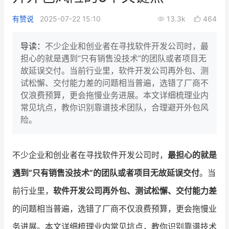
新零售私享会
门店经营增长公开课
有赞说
2025-07-22 15:10
13.3k
464
AllValue
战略合作
导读：
不少企业和创业者在寻找软件开发公司时，最
担心的就是遇到“只有销售没技术”的团队或者项目无
增长产品指南
故延误交付。当前行业里，软件开发公司再外包、测
试松懈、交付能力差的问题相当普遍，选错了厂商不
智库
产品场景库
仅浪费预算，更会拖慢业务进展。本文详细梳理业内
产品更新动态
帮助中心
常见坑点，教你识别靠谱技术团队，合理避开外包风
险。
行业洞察
品牌消费观
行业报告
不少企业和创业者在寻找软件开发公司时，
最担心的就是
遇到“只有销售没技术”的团队或者项目无故延误交付
。当
新零售资讯
前行业里，
软件开发公司再外包、测试松懈、交付能力差
培训课程
的问题相当普遍，选错了厂商不仅浪费预算，更会拖慢业
私域课程
新零售内参
务进展。本文详细梳理业内常见坑点，教你识别靠谱技术