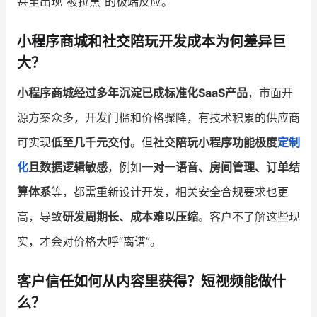
甚至出现“被拉黑”的极端反应。
小程序商城和社交陪玩开发成本为何差异巨
大？
小程序商城经过多年沉淀已成标准化SaaS产品
，市面开
源方案众多，开发门槛和价格骤降，有技术积累的供应商
可实现
低至几千元交付
。但
社交陪玩小程序功能极度
定制
化
且数据逻辑敏感
，例如
一对一语音、房间管理、订单结
算体系
等，都需重新设计开发，相关安全合规要求也更
高，导致
研发周期长、成本难以压缩
。客户不了解这些现
实，才会对价格大呼“离谱”。
客户信任如何从内容里获得？短视频能做什
么？