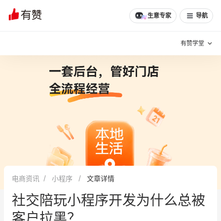
生意专家
导航
有赞学堂
有赞说增长
私域日历
增长方法
有赞说案例拆解
有赞专家说
有赞成功案例
新零售最佳实践
面对面聊增长
电商资讯
小程序
文章详情
有赞春季发布会
实干家直播间
社交陪玩小程序开发为什么总被
新零售大会
新零售茶会
客户拉黑？