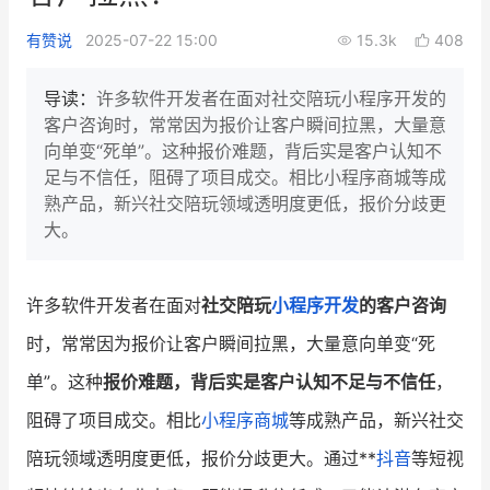
新零售私享会
门店经营增长公开课
有赞说
2025-07-22 15:00
15.3k
408
AllValue
战略合作
导读：
许多软件开发者在面对社交陪玩小程序开发的
客户咨询时，常常因为报价让客户瞬间拉黑，大量意
增长产品指南
向单变“死单”。这种报价难题，背后实是客户认知不
足与不信任，阻碍了项目成交。相比小程序商城等成
智库
产品场景库
熟产品，新兴社交陪玩领域透明度更低，报价分歧更
产品更新动态
帮助中心
大。
行业洞察
许多软件开发者在面对
社交陪玩
小程序开发
的客户咨询
品牌消费观
行业报告
时，常常因为报价让客户瞬间拉黑，大量意向单变“死
新零售资讯
单”。这种
报价难题，背后实是客户认知不足与不信任
，
阻碍了项目成交。相比
小程序商城
等成熟产品，新兴社交
培训课程
陪玩领域透明度更低，报价分歧更大。通过**
抖音
等短视
私域课程
新零售内参