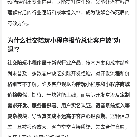
频持续输出专业内容，既能提升信任感，又能让潜在客户
理解背后的行业逻辑和成本投入**，成为破解合作死局的
增长俱乐部
有效方法。
增长俱乐部
有赞商盟
为什么社交陪玩小程序报价总让客户被“劝
商家社区
社群交流
退”？
合作共进
社交陪玩小程序属于新兴行业产品
，技术方案和成本结构
入驻有赞
认证代理商
尚未普及，多数客户缺乏实际开发经验，对开发流程和价
认证服务商
设计服务商
格细节不了解。
许多客户误以为陪玩小程序和小程序商城
价格类似
，期待几千块就能上线，而实际开发常涉及
定制
有赞云
数据通服务
需求开发、服务器部署、用户实名认证、语音系统接入等
复杂模块
，导致
真实成本远高于客户心理预期
。这种信息
差一旦被报价放大，客户常常直接质疑、失去合作意愿，