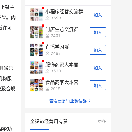
。上架主
小程序经营交流群
加入
下架。
内
3693
版许可
门店生意交流群
加入
2401
直播学习群
加入
2467
服饰商家大本营
且通常
加入
3520
机构服
食品商家大本营
加入
权及合规
2919
查看更多行业微信群
全渠道经营用有赞
更多
APP功