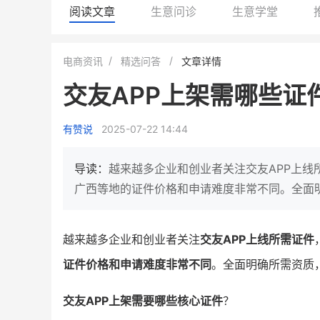
阅读文章
生意问诊
生意学堂
白帝牛奶旗舰店
小鹿蓝蓝会员
电商资讯
精选问答
文章详情
小吃快餐
休闲零食
交友APP上架需哪些
2
900
80%
7900
万人
万
+
企业微信半年拉新
年销售额
复购率
一季度营
有赞说
2025-07-22 14:44
奶企靠企业微信销售额翻8倍
国民品牌副线的私域大
私域样本打法！新希望白帝乳业
三只松鼠旗下的网红婴儿
导读：
越来越多企业和创业者关注交友APP上
靠企业微信实现销售额翻 8 倍！
牌，22天便拿下类目第一
广西等地的证件价格和申请难度非常不同。全面
查看详情
查看详情
越来越多企业和创业者关注
交友APP上线所需证件
证件价格和申请难度非常不同
。全面明确所需资质
交友APP上架需要哪些核心证件
？