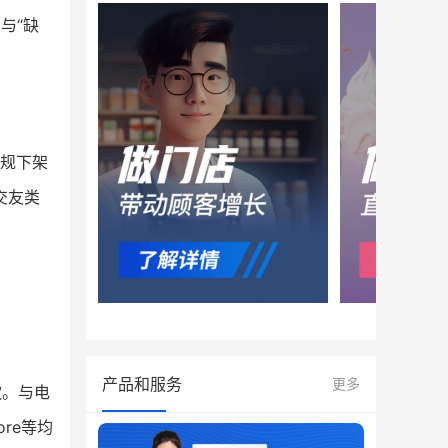
与“缺
。
违规下架
交友类
产品和服务
更多
款。与电
ore等均