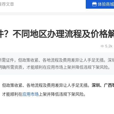
推荐文章
体验商城
BEIESTATE贝易品牌
龙贝莱商
女装
商城
证件？不同地区办理流程及价格
母婴
200
2
万
万
1
2
收
月销
top
亿元
5.2k
类目销售额
年度GMV
爆发
发力私域月销200
有货源没流量？母婴馆如何破局
辅食品
这家女装连锁如何借
线所需证件，但政策收紧、各地流程及费用差异让人手足无措。深
零售？
他只用7年做到平台销冠，转战私
明确所需资质，才能顺利在应用市场上架并降低违规下架风险。
域如何破局？
查看详情
查看详情
，但政策收紧、各地流程及费用差异让人手足无措。
深圳、广西
，才能顺利在
应用市场
上架并降低违规下架风险。