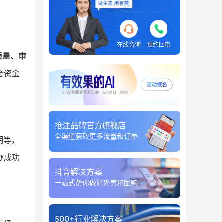
在线咨询
预约回电
质量、审
合资金
抢注品牌官方旗舰店
全渠道获取更多流量和订单
明等，
办成功
抖音解决方案
一站式帮你做好外卖和团购
500+行业解决方案