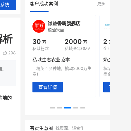
客户成功案例
更多
系统
城
谦益香畴旗舰店
白帝
粮油米面
小吃快
解析
00
30
2000
2
%
万
万
万人
会员的客单价提升
私域粉丝
私域全年GMV
企业微信半年拉
298
万
私域生态农业范本
奶企靠企业微
有赞破局新
IT精英回乡种地，撬动2000万生
私域样本打法
圳、
意！
靠企业微信实现
查看详情
查看详情
等地的
有赞生意圈
找资源、谈合作