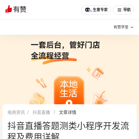
文章
问诊
群聊
学堂
推荐
分享
生意专家
导航
有赞学堂
有赞说增长
私域日历
增长方法
有赞说案例拆解
有赞专家说
有赞成功案例
新零售最佳实践
面对面聊增长
电商资讯
抖音直播
文章详情
有赞春季发布会
实干家直播间
抖音直播答题测类小程序开发流
新零售大会
新零售茶会
程及费用详解