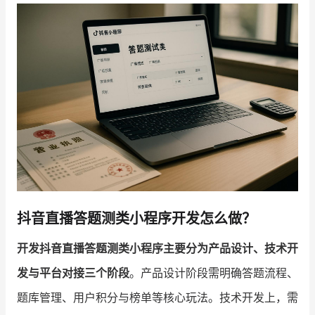
增长俱乐部
增长俱乐部
有赞商盟
商家社区
社群交流
合作共进
入驻有赞
认证代理商
认证服务商
设计服务商
抖音直播答题测类小程序开发怎么做？
有赞云
数据通服务
开发抖音直播答题测类小程序主要分为产品设计、技术开
发与平台对接三个阶段
。产品设计阶段需明确答题流程、
题库管理、用户积分与榜单等核心玩法。技术开发上，需