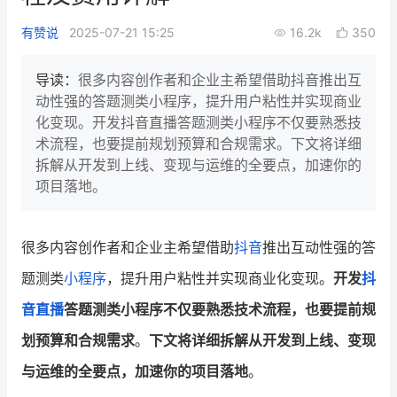
新零售私享会
门店经营增长公开课
有赞说
2025-07-21 15:25
16.2k
350
AllValue
战略合作
导读：
很多内容创作者和企业主希望借助抖音推出互
动性强的答题测类小程序，提升用户粘性并实现商业
增长产品指南
化变现。开发抖音直播答题测类小程序不仅要熟悉技
术流程，也要提前规划预算和合规需求。下文将详细
智库
产品场景库
拆解从开发到上线、变现与运维的全要点，加速你的
产品更新动态
帮助中心
项目落地。
行业洞察
很多内容创作者和企业主希望借助
抖音
推出互动性强的答
品牌消费观
行业报告
题测类
小程序
，提升用户粘性并实现商业化变现。
开发
抖
新零售资讯
音直播
答题测类小程序不仅要熟悉技术流程，也要提前规
划预算和合规需求
。
下文将详细拆解从开发到上线、变现
培训课程
与运维的全要点，加速你的项目落地
。
私域课程
新零售内参