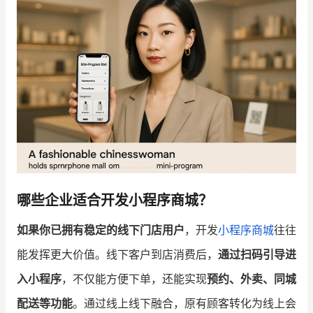
增长俱乐部
增长俱乐部
有赞商盟
商家社区
社群交流
合作共进
入驻有赞
认证代理商
认证服务商
设计服务商
哪些企业适合开发小程序商城？
有赞云
数据通服务
如果你已拥有稳定的线下门店用户
，开发
小程序商城
往往
能发挥更大价值。线下客户到店消费后，
通过扫码引导进
入小程序
，不仅能方便下单，还能实现
预约、外卖、同城
配送等功能
。通过线上线下融合，原有顾客转化为线上会