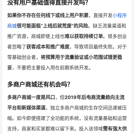
没有用户基础值得直接开发吗？
如果你不存在任何线下或线上用户积累
，直接开发
小程序
商城
很可能面临“上线后就荒废”的风险
。缺乏流量渠道和
推广资源，商城即使上线也
难以获取持续订单
。很多创业
者忽略了
获客成本和推广难度
，导致项目最终失败。对于
零基础创业者，
将预算用于流量验证或小范围试错更稳
妥
，不要把主要投入用在前期系统开发。
多商户商城还有机会吗？
多商户商城一度是风口
，但
2019年后电商流量趋向主流
平台和新媒体渠道
，独立多商户商城的生存空间迅速被压
缩。如今即便搭建了全功能的系统，没有流量基础和运营
支持，商家和买家都难以留下来。投入该领域
需有强大供