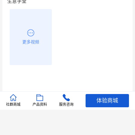
生意学堂
昨晚的直播课程太好啦❤️
更多视频
体验商城
推荐文章
社群商城
产品资料
服务咨询
查看更多
店铺护航
有赞安心入驻 服务中断赔偿102.4倍