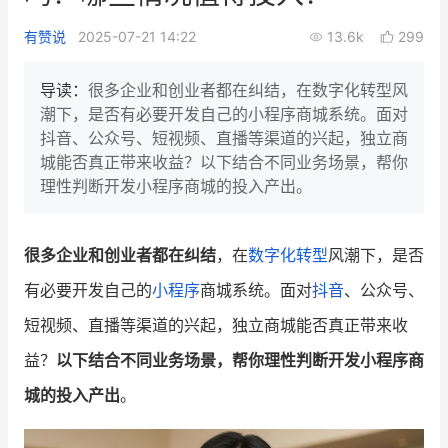
新零售私享会
门店经营增长公开课
有赞说
2025-07-21 14:22
13.6k
299
AllValue
战略合作
导读：
很多企业和创业者都在纠结，在数字化转型风
潮下，是否有必要开发自己的小程序商城系统。面对
增长产品指南
抖音、公众号、短视频、直播等渠道的兴起，独立商
城能否真正带来收益？以下结合不同业务场景，帮你
智库
产品场景库
理性判断开发小程序商城的投入产出。
产品更新动态
帮助中心
很多企业和创业者都在纠结
，在
数字化转型
风潮下，是否
行业洞察
有必要开发自己的
小程序
商城系统。面对
抖音
、公众号、
品牌消费观
行业报告
短视频、直播等渠道的兴起，独立商城能否真正带来收
新零售资讯
益？
以下结合不同业务场景，帮你理性判断开发小程序商
城的投入产出
。
培训课程
私域课程
新零售内参