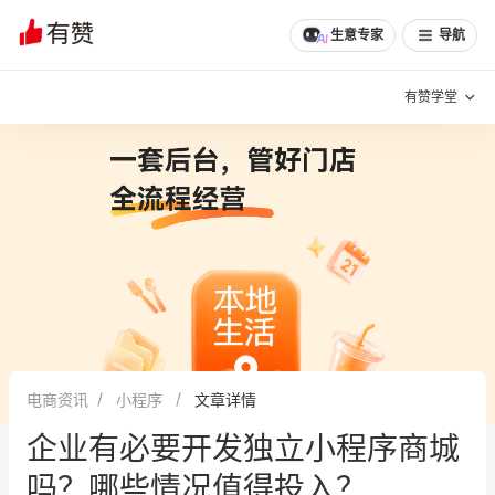
文章
问诊
群聊
学堂
推荐
分享
生意专家
导航
有赞学堂
有赞说增长
私域日历
增长方法
有赞说案例拆解
有赞专家说
有赞成功案例
新零售最佳实践
面对面聊增长
电商资讯
小程序
文章详情
有赞春季发布会
实干家直播间
企业有必要开发独立小程序商城
新零售大会
新零售茶会
吗？哪些情况值得投入？