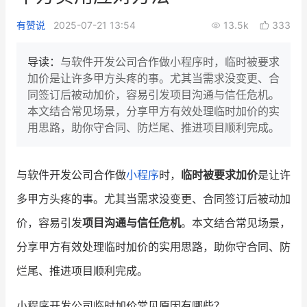
新零售私享会
门店经营增长公开课
有赞说
2025-07-21 13:54
13.5k
333
AllValue
战略合作
导读：
与软件开发公司合作做小程序时，临时被要求
加价是让许多甲方头疼的事。尤其当需求没变更、合
增长产品指南
同签订后被动加价，容易引发项目沟通与信任危机。
本文结合常见场景，分享甲方有效处理临时加价的实
智库
产品场景库
用思路，助你守合同、防烂尾、推进项目顺利完成。
产品更新动态
帮助中心
与软件开发公司合作做
小程序
时，
临时被要求加价
是让许
行业洞察
多甲方头疼的事。尤其当需求没变更、合同签订后被动加
品牌消费观
行业报告
价，容易引发
项目沟通与信任危机
。本文结合常见场景，
新零售资讯
分享甲方有效处理临时加价的实用思路，助你守合同、防
烂尾、推进项目顺利完成。
培训课程
私域课程
新零售内参
小程序开发公司临时加价常见原因有哪些？