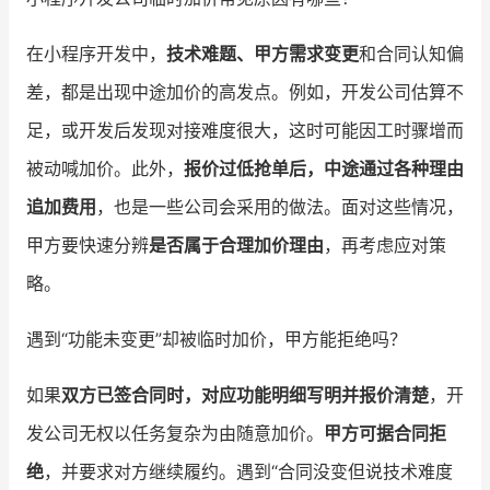
增长俱乐部
在小程序开发中，
技术难题、甲方需求变更
和合同认知偏
差，都是出现中途加价的高发点。例如，开发公司估算不
增长俱乐部
有赞商盟
足，或开发后发现对接难度很大，这时可能因工时骤增而
商家社区
社群交流
被动喊加价。此外，
报价过低抢单后，中途通过各种理由
合作共进
追加费用
，也是一些公司会采用的做法。面对这些情况，
甲方要快速分辨
是否属于合理加价理由
，再考虑应对策
入驻有赞
认证代理商
略。
认证服务商
设计服务商
遇到“功能未变更”却被临时加价，甲方能拒绝吗？
有赞云
数据通服务
如果
双方已签合同时，对应功能明细写明并报价清楚
，开
发公司无权以任务复杂为由随意加价。
甲方可据合同拒
绝
，并要求对方继续履约。遇到“合同没变但说技术难度