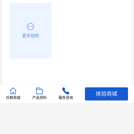
更多视频
体验商城
推荐文章
社群商城
产品资料
服务咨询
查看更多
店铺护航
有赞安心入驻 服务中断赔偿102.4倍