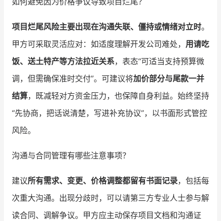
如何避免因为价格争议导致项目烂尾？
项目烂尾风险主要出现在沟通失联、僵持或情绪对立时
。
甲方可采取灵活应对：如适度理解开发公司难处，
用请吃
饭、送土特产等方法拉近关系
，表态“可适当支持预算微
调，但需确保准时交付”。可建议将
加价部分与尾款一并
结算
，既减轻对方资金压力，也保障自身利益。始终坚持
“先协商，把话说清楚，写进补充协议”，以书面形式管控
风险。
沟通与合同管理有哪些注意事项？
建议
所有需求、变更、价格调整都留有书面记录
，包括每
次重大沟通。出现分歧时，可以请第三方专业人士参与解
读合同、调解争议。甲方应主动保存项目文档和沟通证