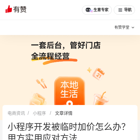
文章
问诊
群聊
学堂
推荐
分享
生意专家
导航
有赞学堂
有赞说增长
私域日历
增长方法
有赞说案例拆解
有赞专家说
有赞成功案例
新零售最佳实践
面对面聊增长
电商资讯
小程序
文章详情
有赞春季发布会
实干家直播间
小程序开发被临时加价怎么办？
新零售大会
新零售茶会
甲方实用应对方法