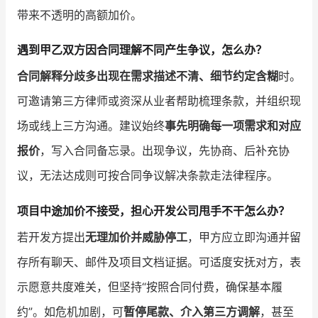
带来不透明的高额加价。
遇到甲乙双方因合同理解不同产生争议，怎么办？
合同解释分歧多出现在需求描述不清、细节约定含糊
时。
可邀请第三方律师或资深从业者帮助梳理条款，并组织现
场或线上三方沟通。建议始终
事先明确每一项需求和对应
报价
，写入合同备忘录。出现争议，先协商、后补充协
议，无法达成则可按合同争议解决条款走法律程序。
项目中途加价不接受，担心开发公司甩手不干怎么办？
若开发方提出
无理加价并威胁停工
，甲方应立即沟通并留
存所有聊天、邮件及项目文档证据。可适度安抚对方，表
示愿意共度难关，但坚持“按照合同付费，确保基本履
约”。如危机加剧，可
暂停尾款、介入第三方调解
，甚至