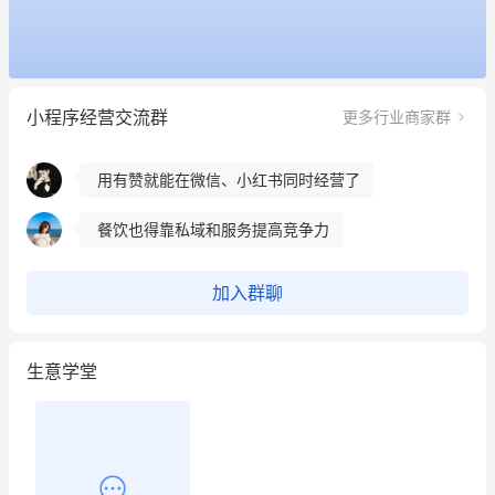
昨晚的直播课程太好啦❤️
冰墩墩货源充足需要的联系我
小程序经营交流群
更多行业商家群
这个营销策划案例推荐大家看一下
用有赞就能在微信、小红书同时经营了
餐饮也得靠私域和服务提高竞争力
昨晚的直播课程太好啦❤️
加入群聊
生意学堂