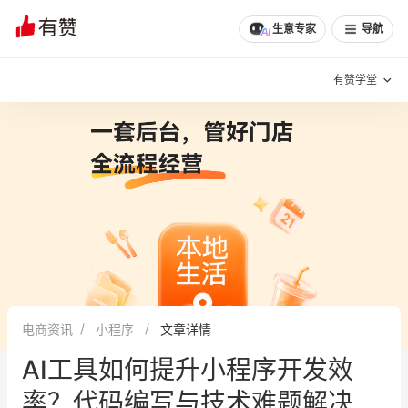
生意专家
导航
有赞学堂
有赞说增长
私域日历
增长方法
有赞说案例拆解
有赞专家说
有赞成功案例
新零售最佳实践
面对面聊增长
电商资讯
小程序
文章详情
有赞春季发布会
实干家直播间
AI工具如何提升小程序开发效
新零售大会
新零售茶会
率？代码编写与技术难题解决