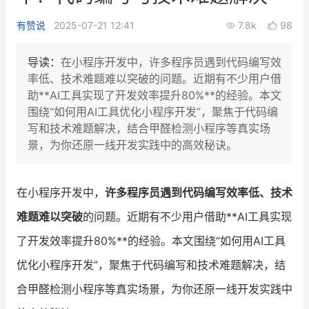
新零售私享会
门店经营增长公开课
有赞说
2025-07-21 12:41
7.8k
98
AllValue
战略合作
导读：
在小程序开发中，许多程序员遇到代码编写效
率低、技术难题难以突破的问题。近期有不少用户借
增长产品指南
助**AI工具实现了开发效率提升80%**的经验。本文
围绕“如何用AI工具优化小程序开发”，聚焦于代码编
智库
产品场景库
写和技术难题解决，结合甲醛检测小程序等真实场
产品更新动态
帮助中心
景，为你还原一线开发实践中的高效秘诀。
行业洞察
在小程序开发中，
许多程序员遇到代码编写效率低、技术
品牌消费观
行业报告
难题难以突破
的问题。近期有不少用户借助**AI工具实现
新零售资讯
了开发效率提升80%**的经验。本文围绕“如何用AI工具
优化小程序开发”，聚焦于代码编写和技术难题解决，结
培训课程
合甲醛检测小程序等真实场景，为你还原一线开发实践中
私域课程
新零售内参