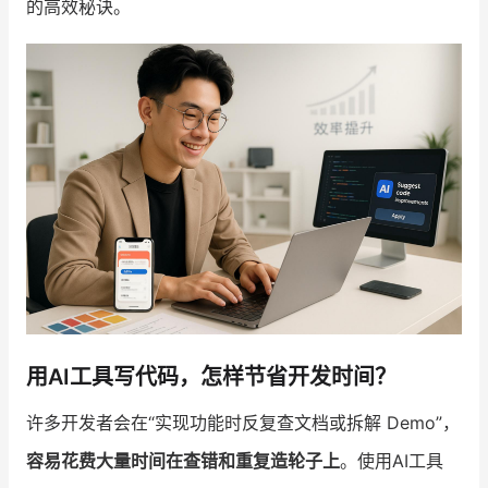
的高效秘诀。
增长俱乐部
增长俱乐部
有赞商盟
商家社区
社群交流
合作共进
入驻有赞
认证代理商
认证服务商
设计服务商
有赞云
数据通服务
用AI工具写代码，怎样节省开发时间？
许多开发者会在“实现功能时反复查文档或拆解 Demo”，
容易花费大量时间在查错和重复造轮子上
。使用AI工具