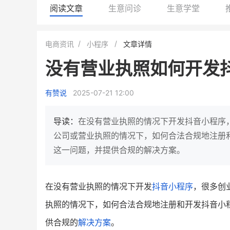
阅读文章
生意问诊
生意学堂
BEIESTATE贝易品牌
龙贝莱商城
电商资讯
小程序
文章详情
女装
商城
没有营业执照如何开发
母婴
200
200
万
%
1
2
月销
top
亿元
有赞说
2025-07-21 12:00
类目销售额
年度GMV
发力私域月销200万
有货源没流量？母婴馆如何破局
这家女装连锁如何借有赞
导读：
在没有营业执照的情况下开发抖音小程序
零售？
他只用7年做到平台销冠，转战私
公司或营业执照的情况下，如何合法合规地注册
域如何破局？
这一问题，并提供合规的解决方案。
查看详情
查看详情
在没有营业执照的情况下开发
抖音
小程序
，很多创
执照的情况下，如何合法合规地注册和开发抖音小
供合规的
解决方案
。