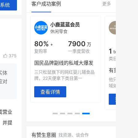
客户成功案例
更多
系统
旗舰店
小鹿蓝蓝会员
BEI
休闲零食
商城
母婴
900
80%
7900
万
+
万
1
年销售额
复购率
一季度营收
top
375
类目销售额
售额翻8倍
国民品牌副线的私域大爆发
望白帝乳业
三只松鼠旗下的网红婴儿辅食品
实体
翻 8 倍！
牌，22天便拿下类目第一
他只用7年做
应对
域如何破局？
查看详情
查看详情
或营业
，并提
有赞生意圈
找资源、谈合作