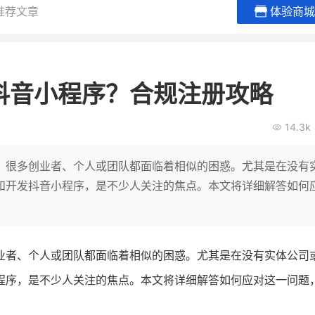
推荐文章
体验商城
谦益香畴旗舰店
白帝牛奶
粮油米面
小吃快餐
抖音小程序？合规注册攻略
30
2000
2
万
万
万人
会员的客单价提升
私域粉丝
私域全年GMV
企业微信半年拉新
14.3k
私域生态农业范本
奶企靠企业微信销
破局新
IT精英回乡种地，撬动2000万生
私域样本打法！新希
，很多创业者、个人或团队都面临着相似的困惑。尤其是在没有
意！
靠企业微信实现销售额
和开发抖音小程序，是不少人关注的焦点。本文将详细解答如何
查看详情
查看详情
业者、个人或团队都面临着相似的困惑。尤其是在没有实体公司
程序，是不少人关注的焦点。本文将详细解答如何应对这一问题