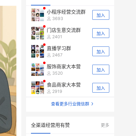
小程序经营交流群
加入
3693
门店生意交流群
加入
2401
直播学习群
加入
2467
服饰商家大本营
加入
3520
食品商家大本营
加入
2919
查看更多行业微信群
全渠道经营用有赞
更多