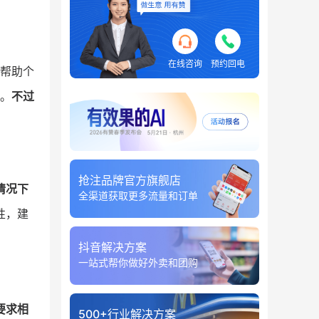
在线咨询
预约回电
帮助个
。
不过
抢注品牌官方旗舰店
情况下
全渠道获取更多流量和订单
性，建
抖音解决方案
一站式帮你做好外卖和团购
要求相
500+行业解决方案