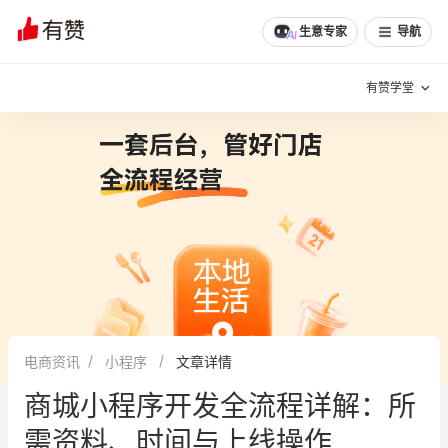
文章
问诊
群聊
学堂
推荐
分享
生意专家
导航
有赞学堂
有赞说增长
私域日历
增长方法
有赞说案例拆解
有赞专家说
有赞成功案例
新零售最佳实践
面对面聊增长
电商资讯
小程序
文章详情
有赞春季发布会
实干家直播间
商城小程序开发全流程详解：所
新零售大会
新零售茶会
需资料、时间与上线操作