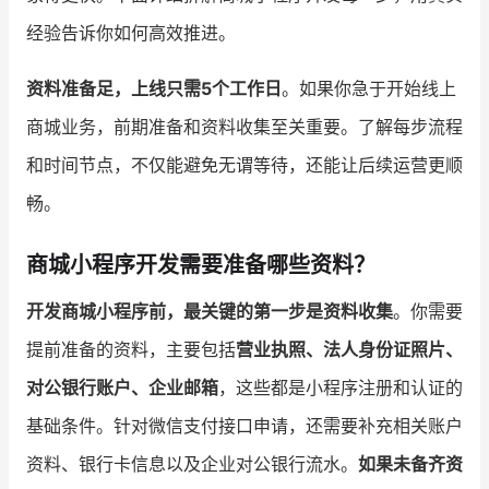
经验告诉你如何高效推进。
增长俱乐部
资料准备足，上线只需5个工作日
。如果你急于开始线上
增长俱乐部
有赞商盟
商城业务，前期准备和资料收集至关重要。了解每步流程
商家社区
社群交流
和时间节点，不仅能避免无谓等待，还能让后续运营更顺
畅。
合作共进
入驻有赞
认证代理商
商城小程序开发需要准备哪些资料？
认证服务商
设计服务商
开发商城小程序前，最关键的第一步是资料收集
。你需要
有赞云
数据通服务
提前准备的资料，主要包括
营业执照、法人身份证照片、
对公银行账户、企业邮箱
，这些都是小程序注册和认证的
基础条件。针对微信支付接口申请，还需要补充相关账户
资料、银行卡信息以及企业对公银行流水。
如果未备齐资