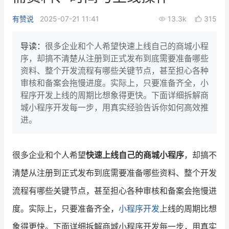
新零售私享会
门店经营增长公开课
有赞说
2025-07-21 11:41
13.3k
315
AllValue
战略合作
导读：
很多企业和个人希望快速上线自己的商城小程
序，却搞不清楚从注册到正式发布到底需要准备哪些
增长产品指南
资料、整个开发流程有哪些关键节点，甚至担心各种
审核和备案会拖慢进度。实际上，只要准备齐全，小
智库
产品场景库
程序开发上线的周期比想象得更快。下面详细拆解商
产品更新动态
帮助中心
城小程序开发每一步，用真实经验告诉你如何高效推
进。
行业洞察
品牌消费观
行业报告
很多企业和个人希望
快速上线自己的商城小程序
，却搞不
清楚从注册到正式发布到底需要准备哪些资料、整个开发
新零售资讯
流程有哪些关键节点，甚至担心各种审核和备案会拖慢进
培训课程
度。实际上，只要准备齐全，
小程序开发
上线的周期比想
私域课程
新零售内参
象得更快。下面详细拆解商城小程序开发每一步，用真实