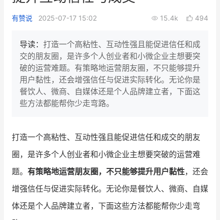
新零售私享会
门店经营增长公开课
有赞说
2025-07-17 15:02
15.4k
494
AllValue
战略合作
导读：
打造一个高粘性、互动性强且能促进信任和成
交的朋友圈，是许多个人创业者和小微企业主想要突
增长产品指南
破的运营难题。有策略地运营朋友圈，不只能够提升
用户黏性，还会增强信任与促进实际转化。无论你是
智库
产品场景库
餐饮人、微商、自媒体还是个人品牌建立者，下面这
产品更新动态
帮助中心
些方法都能帮你少走弯路。
行业洞察
打造一个高粘性、互动性强且能促进信任和成交的朋友
品牌消费观
行业报告
圈，是许多个人创业者和小微企业主想要突破的运营难
新零售资讯
题。
有策略地运营朋友圈，不只能够提升用户黏性
，还会
增强信任与促进实际转化。无论你是餐饮人、微商、自媒
培训课程
体还是个人品牌建立者，下面这些方法都能帮你少走弯
私域课程
新零售内参