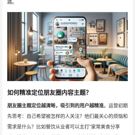
路。
增长俱乐部
增长俱乐部
有赞商盟
商家社区
社群交流
合作共进
入驻有赞
认证代理商
认证服务商
设计服务商
如何精准定位朋友圈内容主题？
有赞云
数据通服务
朋友圈主题定位越清晰，吸引到的用户越精准
。运营初期
先思考：自己希望被怎样的人关注？他们最关心的烦恼和
需求是什么？比如餐饮从业者可以主打“家常美食分享