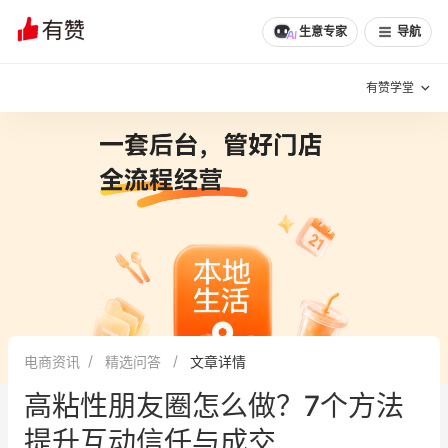
文章
问诊
群聊
学堂
推荐
分享
生意专家
导航
有赞学堂
有赞说增长
私域日历
增长方法
有赞说案例拆解
有赞专家说
有赞成功案例
新零售最佳实践
面对面聊增长
电商资讯
精选问答
文章详情
有赞春季发布会
实干家直播间
高粘性朋友圈怎么做？7个方法
新零售大会
新零售茶会
提升互动信任与成交