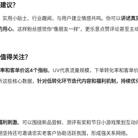
建议？
、实用小贴士、行业趣闻，与用户建立情感共鸣。你可以
讲述真
的用心
。这样粉丝感觉你“像朋友一样”，更乐意点赞评论甚至主
值得关注？
率和客单价这4个指标
。UV代表流量规模，下单转化率和客单
析这些核心数据，
针对低转化环节迭代内容和福利机制，持续优
福利刺激
。可以围绕新品尝鲜、测评有奖和节日小游戏策划互动
期坚持还可邀请忠实老客户协助活跃氛围，形成强关系网络。