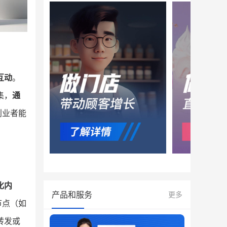
互动
。
集，
通
创业者能
化内
产品和服务
更多
节点（如
转发或