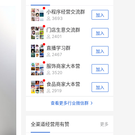
小程序经营交流群
加入
3693
门店生意交流群
加入
2401
直播学习群
加入
2467
服饰商家大本营
加入
3520
食品商家大本营
加入
2919
查看更多行业微信群
全渠道经营用有赞
更多