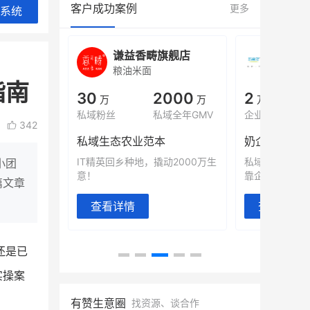
客户成功案例
更多
系统
城
谦益香畴旗舰店
白帝
粮油米面
小吃快
指南
00
30
2000
2
%
万
万
万人
会员的客单价提升
私域粉丝
私域全年GMV
企业微信半年拉
342
万
私域生态农业范本
奶企靠企业微
有赞破局新
IT精英回乡种地，撬动2000万生
私域样本打法
小团
意！
靠企业微信实现
篇文章
查看详情
查看详情
还是已
实操案
有赞生意圈
找资源、谈合作