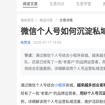
阅读文章
生意问诊
生意学堂
白帝牛奶旗舰店
小鹿蓝蓝会员
电商资讯
精选问答
文章详情
小吃快餐
休闲零食
微信个人号如何沉淀私
2
900
80%
7900
万人
万
+
企业微信半年拉新
年销售额
复购率
一季度营
有赞说
2025-07-17 14:50
奶企靠企业微信销售额翻8倍
国民品牌副线的私域大
私域样本打法！新希望白帝乳业
三只松鼠旗下的网红婴儿
导读：
通过微信个人号结合小程序商城，越来越
靠企业微信实现销售额翻 8 倍！
牌，22天便拿下类目第一
队，还是已经有了一批“老客户”的品牌运营者，
将结合实操案例，详细解读用个人号运营私域流
查看详情
查看详情
通过微信个人号结合
小程序
商城，
越来越多创业者
经有了一批“老客户”的品牌运营者，
用好个人号沉
例，详细解读用个人号运营私域流量、维护活跃粉