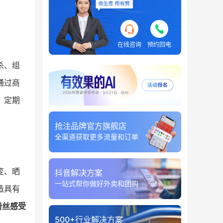
在线咨询
预约回电
杀、组
通过商
，定期
抢注品牌官方旗舰店
全渠道获取更多流量和订单
变、晒
抖音解决方案
一站式帮你做好外卖和团购
造具有
粉丝感受
500+行业解决方案