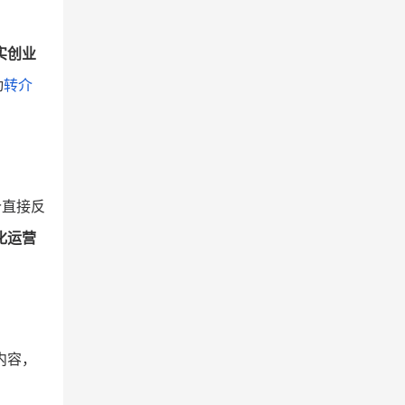
实创业
动
转介
价直接反
化运营
内容，