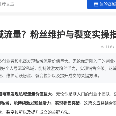
推荐文章
体验商城
BEIESTATE贝易品牌
龙贝莱商
女装
商城
域流量？粉丝维护与裂变实操
母婴
200
2
万
万
1
2
收
月销
top
亿元
11.6k
类目销售额
年度GMV
爆发
发力私域月销200
有货源没流量？母婴馆如何破局
辅食品
这家女装连锁如何借
多创业者和电商发现私域流量价值巨大。无论你是刚入门的创业
零售？
他只用7年做到平台销冠，转战私
用好个人号沉淀私域，能持续激发粉丝活力，实现销售突破。这
域如何破局？
量、维护活跃粉丝、裂变拉新以及提升成交的关键方法。
查看详情
查看详情
和电商发现私域流量价值巨大
。无论你是刚入门的创业小团队，
淀私域，能持续激发粉丝活力，实现销售突破
。这篇文章将结合
丝、裂变拉新以及提升成交的关键方法。