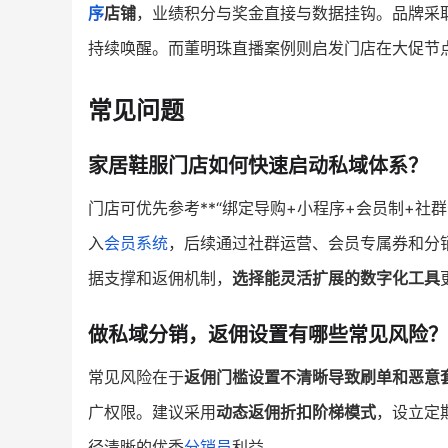
序
店铺
，业绩积分与奖金直接与数据挂钩。品牌采
持续唤醒。而董明珠直播案例则启发门店在大促节
常见问题
家居鞋服门店如何快速启动私域体系？
门店可优先参考**“绑定导购+小程序+会员制+社
入
会员系统
，后续通过社群运营、会员专属券和分
据支撑和返佣机制，
选择能灵活扩展的数字化工具
做私域分销，返佣设置有哪些常见风险？
常见风险在于
返佣门槛设置不清晰导致刷单和恶意
广权限。建议采用
动态返佣折扣阶梯模式
，设立定
径清晰的优秀
分销员
利益。