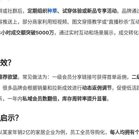
群或社群后，
定期组织
种草
、试穿体验或新品专享活动
。品牌通
容推送上，部分商家利用短视频、图文穿搭教学或“直播秒杀”互
小时成交额突破5000万
，通过实时互动和场景展示，成交转化
效？
推荐欲望
。常见做法为：一级会员分享链接可获得首单返佣，
二
，很多品牌会根据销量和拉新成效进行
动态返佣调节
，促使低活
系，一年内
私域会员数翻倍，库存周转率提升显著
。
启示？
以某家年销2亿的家居企业为例，员工全员导购化，
每人均拥有