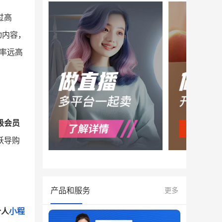
过高
动内容，
率远高
级会员
跃导购
产品和服务
更多
个人
小程