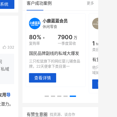
客户成功案例
更多
系统
旗舰店
小鹿蓝蓝会员
BEI
休闲零食
商城
母婴
900
80%
7900
万
+
万
1
年销售额
复购率
一季度营收
top
332
类目销售额
售额翻8倍
国民品牌副线的私域大爆发
望白帝乳业
三只松鼠旗下的网红婴儿辅食品
问
翻 8 倍！
牌，22天便拿下类目第一
他只用7年做
了私域
域如何破局？
查看详情
查看详情
友用
导
大潜力。
有赞生意圈
找资源、谈合作