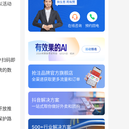
以活动
。
在线咨询
预约回电
户扫码即
统的数
抢注品牌官方旗舰店
全渠道获取更多流量和订单
抖音解决方案
一站式帮你做好外卖和团购
开放推
保护路
500+行业解决方案