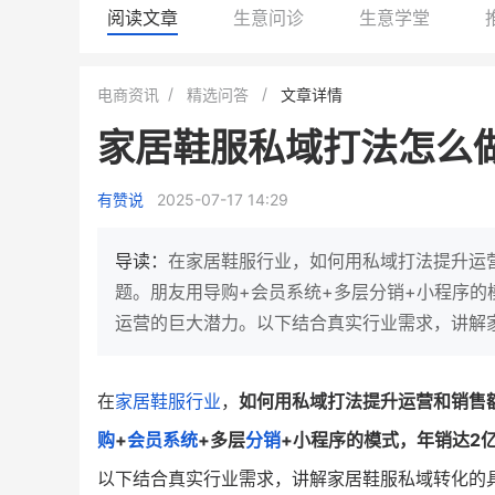
阅读文章
生意问诊
生意学堂
BEIESTATE贝易品牌
龙贝莱商城
电商资讯
精选问答
文章详情
女装
商城
家居鞋服私域打法怎么
母婴
200
200
万
%
1
2
月销
top
亿元
有赞说
2025-07-17 14:29
类目销售额
年度GMV
发力私域月销200万
有货源没流量？母婴馆如何破局
这家女装连锁如何借有赞
导读：
在家居鞋服行业，如何用私域打法提升运
零售？
他只用7年做到平台销冠，转战私
题。朋友用导购+会员系统+多层分销+小程序的
域如何破局？
运营的巨大潜力。以下结合真实行业需求，讲解
查看详情
查看详情
在
家居
鞋服行业
，
如何用私域打法提升运营和销售
购
+
会员系统
+多层
分销
+小程序的模式，年销达2
以下结合真实行业需求，讲解家居鞋服私域转化的