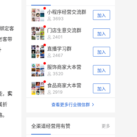
小程序经营交流群
加入
3693
绑定客
门店生意交流群
加入
2401
老客带
直播学习群
升
加入
2467
服饰商家大本营
加入
3520
食品商家大本营
加入
2919
能，
实
属折
查看更多行业微信群
略。
全渠道经营用有赞
更多