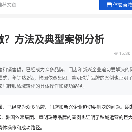
推荐文章
体验商城
谦益香畴旗舰店
白帝牛奶
粮油米面
小吃快餐
做？方法及典型案例分析
30
2000
2
万
万
万人
会员的客单价提升
私域粉丝
私域全年GMV
企业微信半年拉新
15.3k
私域生态农业范本
奶企靠企业微信销
破局新
IT精英回乡种地，撬动2000万生
私域样本打法！新希
营和销售额，已经成为众多品牌、门店和新兴企业迫切要解决的
意！
靠企业微信实现销售额
模式，年销达2亿；韩国依恋集团、董明珠等品牌的案例也证明
家居鞋服私域转化的具体操作和成功路径。
查看详情
查看详情
额
，已经成为众多品牌、门店和新兴企业迫切要解决的问题。
朋
亿
；韩国依恋集团、董明珠等品牌的案例也证明了私域运营的巨
具体操作和成功路径。