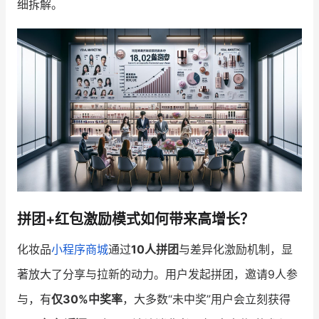
细拆解。
增长俱乐部
增长俱乐部
有赞商盟
商家社区
社群交流
合作共进
入驻有赞
认证代理商
认证服务商
设计服务商
拼团+红包激励模式如何带来高增长？
有赞云
数据通服务
化妆品
小程序商城
通过
10人拼团
与差异化激励机制，显
著放大了分享与拉新的动力。用户发起拼团，邀请9人参
与，有
仅30%中奖率
，大多数“未中奖”用户会立刻获得