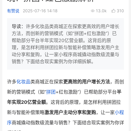
新零售私享会
门店经营增长公开课
有赞说
2025-07-16 14:18
13.0k
310
AllValue
战略合作
导读：
许多化妆品类商城正在探索更高效的用户增长
方法，而创新的营销模式（如“拼团+红包激励”）已
增长产品指南
帮助部分平台半年实现20亿营业额。这背后的原
理，是怎样利用拼团拉新与智能补偿策略激发用户主
智库
产品场景库
动分享和复购，让一家小程序商城撬动指数级流量与
产品更新动态
帮助中心
销售？下面结合现实案例为你详细拆解。
行业洞察
许多
化妆品
类商城正在探索
更高效的用户增长方法
，而创
品牌消费观
行业报告
新的营销模式（如“
拼团
+红包激励”）已帮助部分平台
半
新零售资讯
年实现20亿营业额
。这背后的原理，是怎样利用拼团拉
新与智能补偿策略
激发用户主动分享和复购
，让一家
小程
培训课程
序
商城撬动指数级流量与销售？下面结合现实案例为你详
私域课程
新零售内参