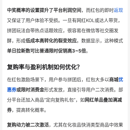
中奖概率的设置提升了平台利润空间
，而红包的即时
返现
又保证了用户体验不受损。一旦有网红KOL或达人带货，
拼团玩法自带热点话题效应，很容易在微信等社交圈发
酵，形成
低成本高转化的裂变效应
。数据显示，这种模式
单日拉新数可比普通限时促销高3~5倍
。
复购率与盈利机制如何优化？
在红包激励场景下，用户参与拼团后，红包大多以
商城
优
惠券
或限时消费金
形式发放，直接引导用户二次消费。部
分平台还加入商品“定向复购礼包”，如
网红单品叠加满减
券
，提高转化概率。
复购动力被二次激活
，尤其在化妆品快消类型商品中效果