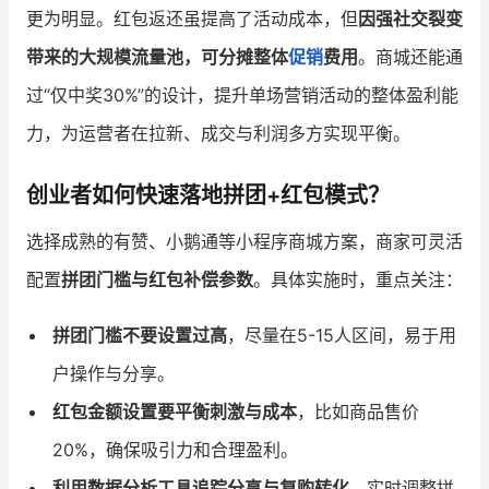
更为明显。红包返还虽提高了活动成本，但
因强社交裂变
带来的大规模流量池，可分摊整体
促销
费用
。商城还能通
过“仅中奖30%”的设计，提升单场营销活动的整体盈利能
力，为运营者在拉新、成交与利润多方实现平衡。
创业者如何快速落地拼团+红包模式？
选择成熟的有赞、小鹅通等小程序商城方案，商家可灵活
配置
拼团门槛与红包补偿参数
。具体实施时，重点关注：
拼团门槛不要设置过高
，尽量在5-15人区间，易于用
户操作与分享。
红包金额设置要平衡刺激与成本
，比如商品售价
20%，确保吸引力和合理盈利。
利用数据分析工具追踪分享与复购转化
，实时调整拼