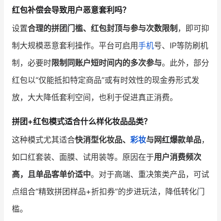
红包补偿会导致用户恶意套利吗？
设置
合理的拼团门槛、红包封顶与参与次数限制
，即可抑
制大规模恶意套利操作。平台可启用
手机
号、IP等防刷机
制，必要时
限制同账户短时间内的多次参与
。此外，部分
红包以“仅能抵扣特定商品”或有时效性的现金券形式发
放，大大降低套利空间，也利于促进真正消费。
拼团+红包模式适合什么样化妆品品类？
这种模式尤其适合
快消型化妆品、
彩妆
与网红爆款单品
，
如口红套装、面膜、试用装等。原因在于
用户消费频次
高，且单品客单价适中
。对于高端、重决策类产品，可试
点组合“精致拼团样品+折扣券”的步进玩法，降低转化门
槛。