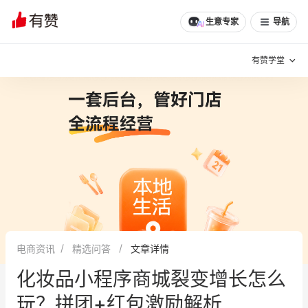
文章
问诊
群聊
学堂
推荐
分享
生意专家
导航
有赞学堂
有赞说增长
私域日历
增长方法
有赞说案例拆解
有赞专家说
有赞成功案例
新零售最佳实践
面对面聊增长
电商资讯
精选问答
文章详情
有赞春季发布会
实干家直播间
化妆品小程序商城裂变增长怎么
新零售大会
新零售茶会
玩？拼团+红包激励解析