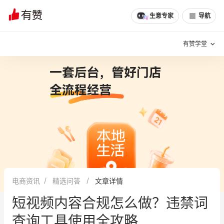
文章
问诊
群聊
学堂
推荐
分享
生意专家
导航
有赞学堂
有赞说增长
私域日历
增长方法
有赞说案例拆解
有赞专家说
有赞成功案例
新零售最佳实践
面对面聊增长
电商资讯
精选问答
文章详情
有赞春季发布会
实干家直播间
短视频内容合规怎么做？违禁词
新零售大会
新零售茶会
查询工具使用全攻略