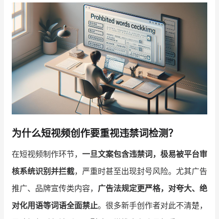
增长俱乐部
增长俱乐部
有赞商盟
商家社区
社群交流
合作共进
入驻有赞
认证代理商
为什么短视频创作要重视违禁词检测？
认证服务商
设计服务商
在短视频制作环节，
一旦文案包含违禁词，极易被平台审
有赞云
数据通服务
核系统识别并拦截
，严重时甚至出现封号风险。尤其广告
推广、品牌宣传类内容，
广告法规定更严格，对夸大、绝
对化用语等词语全面禁止
。很多新手创作者对此不清楚，