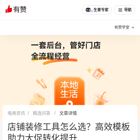
文章
问诊
群聊
学堂
推荐
分享
生意专家
导航
有赞学堂
有赞说增长
私域日历
增长方法
有赞说案例拆解
有赞专家说
有赞成功案例
新零售最佳实践
面对面聊增长
电商资讯
精选问答
文章详情
有赞春季发布会
实干家直播间
店铺装修工具怎么选？高效模板
新零售大会
新零售茶会
助力大促转化提升