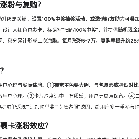
涨粉与复购？
动升级是关键。
设置100%中奖抽奖活动，或邀请好友助力可叠
设计大红色包裹卡，标语写“扫码100%中奖”，并提供
随机现金
现、积分累计形成二次激励。
每月涨粉5-7万，复购率提升约25
？
用户心理与实际体验
。①
视觉主色要大胆、与包裹形成强烈对比
戳用户心理。③卡片厚度适中、有质感，用户更愿意保留。④
“晒单返现”“追加晒单奖”“专属客服”诱因，给用户多一重参与
包裹卡涨粉效应？