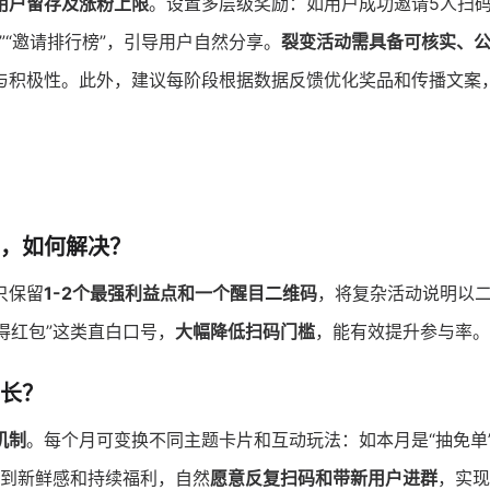
用户留存及涨粉上限
。设置多层级奖励：如用户成功邀请5人扫
”“邀请排行榜”，引导用户自然分享。
裂变活动需具备可核实、
与积极性。此外，建议每阶段根据数据反馈优化奖品和传播文案
，如何解决？
只保留
1-2个最强利益点和一个醒目二维码
，将复杂活动说明以
得红包”这类直白口号，
大幅降低扫码门槛
，能有效提升参与率。
长？
机制
。每个月可变换不同主题卡片和互动玩法：如本月是“抽免单
看到新鲜感和持续福利，自然
愿意反复扫码和带新用户进群
，实现