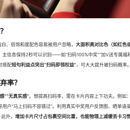
？
纯白、低饱和度配色容易被用户忽略，
大面积高对比色（如红色
主信息保持2秒可以识别——如“扫码100%中奖”“加V送专属福
时搭配
短句利益点突出“扫码即领权益”
，可大大提升被扫码概率
弃率？
”“无真实感”
。想提高扫码率，需在卡片内容上下功夫。例如
导用户“马上扫码不容错过”。利用真实中奖用户反馈图、晒单语
。此外，
增加卡片尺寸占包裹空间比重，也能物理上减缓丢卡习