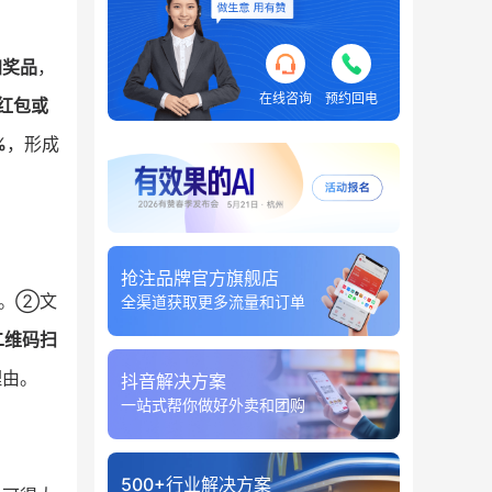
加奖品
，
在线咨询
预约回电
红包或
%
，形成
抢注品牌官方旗舰店
。②文
全渠道获取更多流量和订单
二维码扫
理由。
抖音解决方案
一站式帮你做好外卖和团购
500+行业解决方案