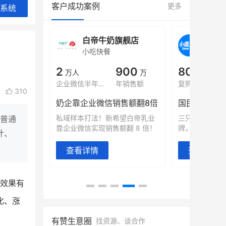
客户成功案例
更多
系统
旗舰店
白帝牛奶旗舰店
小鹿
小吃快餐
休闲零
000
2
900
80%
万
万人
万
+
域全年GMV
企业微信半年拉新
年销售额
复购率
310
奶企靠企业微信销售额翻8倍
国民品牌副
2000万生
私域样本打法！新希望白帝乳业
三只松鼠旗下
张普通
靠企业微信实现销售额翻 8 倍！
牌，22天便拿
计、
查看详情
查看详情
片效果有
化、涨
有赞生意圈
找资源、谈合作