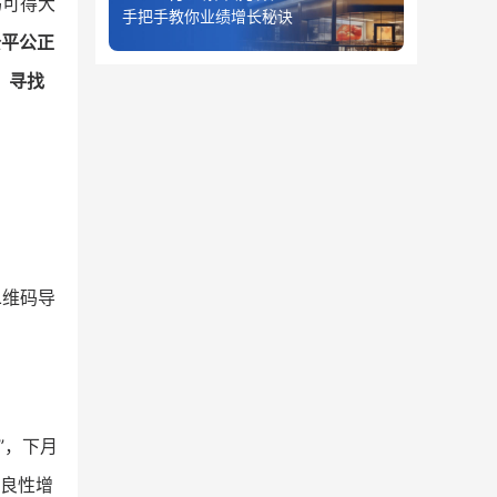
码可得大
手把手教你业绩增长秘诀
公平公正
，
寻找
二维码导
”，下月
良性增