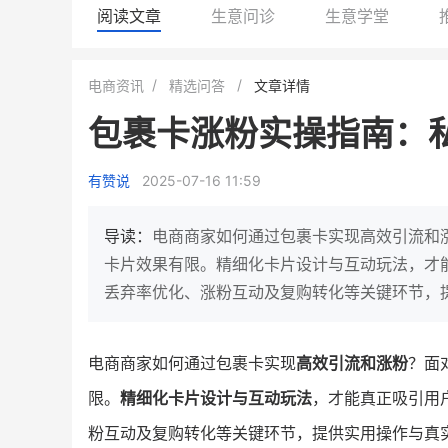
阅读文章
生意问诊
生意学堂
小鹿蓝蓝会员
BEIESTATE
电商资讯
精选问答
文章详情
休闲零食
商城
包裹卡涨粉实操指南：
母婴
80%
7900
+
万
1
2
复购率
一季度营收
top
亿元
有赞说
2025-07-16 11:59
类目销售额
年度GM
国民品牌副线的私域大爆发
三只松鼠旗下的网红婴儿辅食品
导读：
电商商家如何通过包裹卡实现高效引流和涨
牌，22天便拿下类目第一
他只用7年做到平台销冠，
卡片效果有限。精细化卡片设计与互动玩法，才
域如何破局？
丢弃率优化、涨粉互动及复购转化等关键环节，
查看详情
查看详情
电商商家如何通过包裹卡实现
高效引流和涨粉
？面
限。
精细化卡片设计与互动玩法
，才能真正吸引用
粉互动及复购转化等关键环节，提供实用操作与真