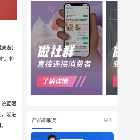
或亮黄）
利”。将
。
：设置
限
录，能进
产品和服务
更多
惯
。