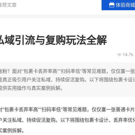
推荐文章
体验商城
贝易品牌
龙贝莱商城
谦益香畴
女装
粮油米面
私域引流与复购玩法全解
200
200
30
2
万
%
万
月销
会员的客单价提升
私域粉丝
私
14.7k
V
发力私域月销200万
私域生态农业范本
有货源没流量？母婴馆如何破局
这家女装连锁如何借有赞破局新
IT精英回乡种地，撬动
粉？面对“包裹卡丢弃率高”“扫码率低”等常见难题，仅仅塞一
零售？
意！
转战私
能真正吸引用户关注私域、持续促活复购。以下将围绕包裹卡设
提供实用操作与真实案例拆解。
查看详情
查看详情
对“包裹卡丢弃率高”“扫码率低”等常见难题，仅仅塞一张普通卡
户关注私域、持续促活复购。以下将围绕包裹卡设计、丢弃率优
实案例拆解。