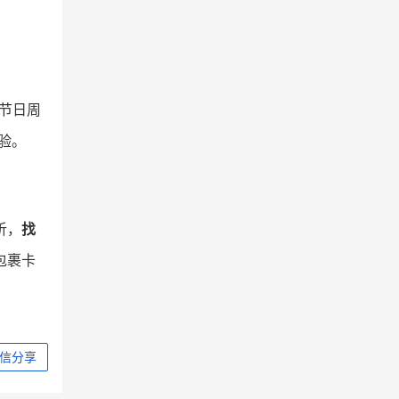
节日周
验。
析，
找
包裹卡
信分享