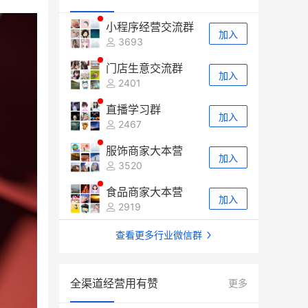
小程序经营交流群
加入
3693
门店生意交流群
加入
2401
直播学习群
加入
2467
服饰商家大本营
加入
3520
食品商家大本营
加入
2919
查看更多行业微信群
全渠道经营用有赞
更多