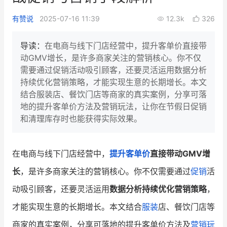
新零售私享会
门店经营增长公开课
有赞说
2025-07-16 11:39
12.3k
326
AllValue
战略合作
导读：
在电商与线下门店经营中，提升客单价直接带
动GMV增长，是许多商家关注的营销核心。你不仅
增长产品指南
需要通过促销活动吸引顾客，还要灵活运用数据分析
持续优化营销策略，才能实现生意的长期增长。本文
智库
产品场景库
结合服装店、餐饮门店等商家的真实案例，分享可落
产品更新动态
帮助中心
地的提升客单价方法及营销玩法，让你在节假日促销
和清理库存时也能获得实际效果。
行业洞察
品牌消费观
行业报告
在电商与线下门店经营中，
提升客单价
直接带动GMV增
长
，是许多商家关注的营销核心。你不仅需要通过
促销
活
新零售资讯
动吸引顾客，还要灵活运用
数据分析持续优化营销策略
，
培训课程
才能实现生意的长期增长。本文结合
服装
店、餐饮门店等
私域课程
新零售内参
商家的真实案例，分享可落地的提升客单价方法及
营销玩