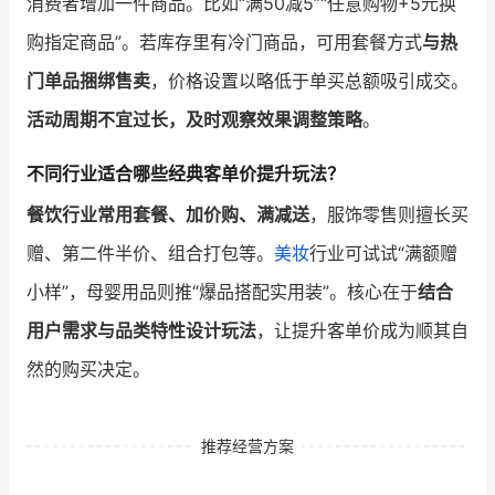
消费者增加一件商品。比如“满50减5”“任意购物+5元换
购指定商品”。若库存里有冷门商品，可用套餐方式
与热
门单品捆绑售卖
，价格设置以略低于单买总额吸引成交。
活动周期不宜过长，及时观察效果调整策略
。
不同行业适合哪些经典客单价提升玩法？
餐饮行业常用套餐、加价购、满减送
，服饰零售则擅长买
赠、第二件半价、组合打包等。
美妆
行业可试试“满额赠
小样”，母婴用品则推“爆品搭配实用装”。核心在于
结合
用户需求与品类特性设计玩法
，让提升客单价成为顺其自
然的购买决定。
推荐经营方案