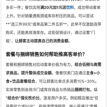
多买一件；餐饮店用
满20元加1元送
饮料
，成功带动客单
上升。针对销量遇瓶颈或库存积压的商品，可以尝试
**“选三件99元”或单品第二件五折**，此举不仅激励连带
购买，还能高效清库存。这些促销设计，通过设置“门
槛”，
让顾客主动提高自己的消费金额
。
套餐与捆绑销售如何帮助推高客单价？
套餐和捆绑销售对拉动客单价极为有力，
组合低频与高需
求商品，提升整体成交金额
。像餐饮类门店通过
主食+小
食+饮品套餐组合
，可让顾客比单点多消费15%~30%。
实体零售则会将冷门或库存商品与热销品
捆绑打包，以
“组合价”强化性价比
，激发用户多买。例如鞋店推出“任
选两双立减50元”，有效清理滞销货。核心是通过“套餐