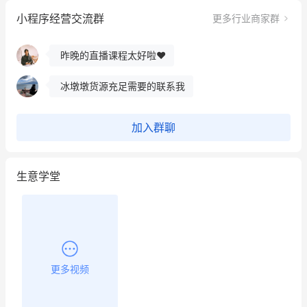
小程序经营交流群
更多行业商家群
昨晚的直播课程太好啦❤️
冰墩墩货源充足需要的联系我
这个营销策划案例推荐大家看一下
用有赞就能在微信、小红书同时经营了
加入群聊
餐饮也得靠私域和服务提高竞争力
生意学堂
昨晚的直播课程太好啦❤️
更多视频