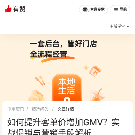
文章
问诊
群聊
学堂
推荐
分享
生意专家
导航
有赞学堂
有赞说增长
私域日历
增长方法
有赞说案例拆解
有赞专家说
有赞成功案例
新零售最佳实践
面对面聊增长
电商资讯
精选问答
文章详情
有赞春季发布会
实干家直播间
如何提升客单价增加GMV？实
新零售大会
新零售茶会
战促销与营销手段解析