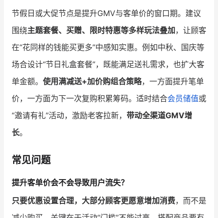
节假日或大促节点是提升GMV与客单价的窗口期。建议
围绕
主题套餐、买赠、限时特惠等多样玩法叠加
，让顾客
在“花同样的钱能买更多”中感知实惠。例如中秋、国庆等
场合设计“节日礼盒套餐”，既能满足送礼需求，也扩大客
单金额。
使用满减送+加价购组合策略
，一方面提升笔单
价，一方面为下一次复购积累筹码。适时结合
会员储值
或
“邀请有礼”活动，激励老客拉新，
带动全渠道GMV增
长
。
常见问题
提升客单价会不会导致用户流失？
只要优惠设置合理，大部分顾客更愿意增加消费
，而不是
减少购买。关键在于活动“门槛”不能过高，搭配商品要有