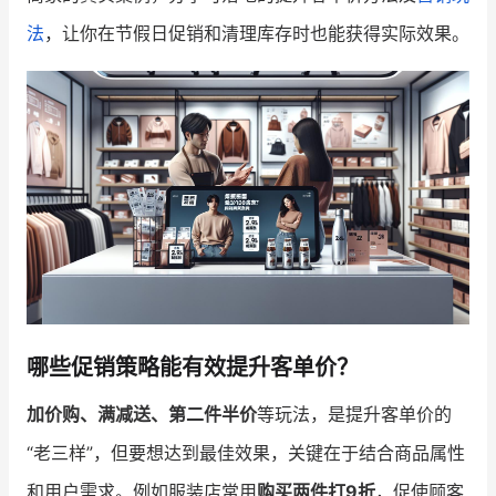
法
，让你在节假日促销和清理库存时也能获得实际效果。
增长俱乐部
增长俱乐部
有赞商盟
商家社区
社群交流
合作共进
入驻有赞
认证代理商
认证服务商
设计服务商
有赞云
数据通服务
哪些促销策略能有效提升客单价？
加价购、满减送、第二件半价
等玩法，是提升客单价的
“老三样”，但要想达到最佳效果，关键在于结合商品属性
和用户需求。例如服装店常用
购买两件打9折
，促使顾客