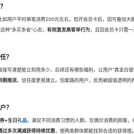
？
比如用户平时单笔消费200元左右，但开会员卡后，因可叠加大
这种“多买多省”心态，
有效激发高客单行为
，且因会员卡只需一
任？
直接写清楚能立刻用多少、后续还有哪些福利，让用户“真金白银
到期推送
，信任度更易建立。怕套路的用户，反而被超值透明的
户？
券+生日
礼品
，满足不同消费习惯的人群。仅偶尔消费的顾客，
通过多次满减获得持续优惠
，使两类群体都能找到合适的获得感