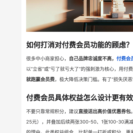
如何打消对付费会员功能的顾虑？
很多中小商家担心，
自己品牌忠诚度不高，
付费会
以“立省”或“亏了就亏大了”的强刺激为核心，用付
就跑赢会员费
，极大降低决策门槛。有了“损失厌恶
付费会员具体权益怎么设计更有效
不要只靠常规积分，建议
直接送出高价值优惠券包
25元），并叠加后续两张300-50、1张100-30
的理由。此类权益组合，比起单一打折或积分，更