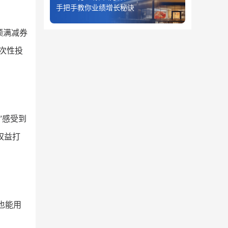
手把手教你业绩增长秘诀
额满减券
次性投
”感受到
权益打
也能用
。