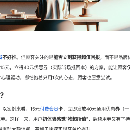
员
不好推
。但顾客关注的是
能否立刻获得超值回报
，而不是品牌
费15元，立得40元优惠券（实际当场抵回本）的方案，能让顾客
”心理驱动，哪怕抱着只用1次的心态，顾客也愿意尝试。
？
。以案例来看，15元
付费会员
卡，立即发放40元通用优惠券（一
满减券。这样一来，用户
初体验感觉“物超所值”
，后续用券又有了持
易驱动大额消费，有利于快速实现客单价提升。