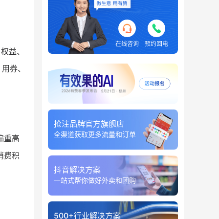
在线咨询
预约回电
日权益、
、用券、
抢注品牌官方旗舰店
全渠道获取更多流量和订单
偏重高
消费积
抖音解决方案
一站式帮你做好外卖和团购
500+行业解决方案