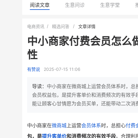
阅读文章
生意问诊
生意学堂
小鹿蓝蓝会员
BEIESTATE
电商资讯
精选问答
文章详情
休闲零食
商城
中小商家付费会员怎么
母婴
80%
7900
+
万
1
2
复购率
性
一季度营收
top
亿元
类目销售额
年度GM
倍
国民品牌副线的私域大爆发
有赞说
2025-07-15 11:06
三只松鼠旗下的网红婴儿辅食品
牌，22天便拿下类目第一
他只用7年做到平台销冠，
域如何破局？
导读：
中小商家在微商城上运营会员体系时，总
查看详情
会员权益包，是提升客单价和消费频次的有效手段
查看详情
能让顾客心甘情愿为会员买单，还能带动二次消
中小商家在
微商城
上运营
会员体系
时，总担心
付费
包，是
提升客单价
和消费频次的有效手段
。合理利用