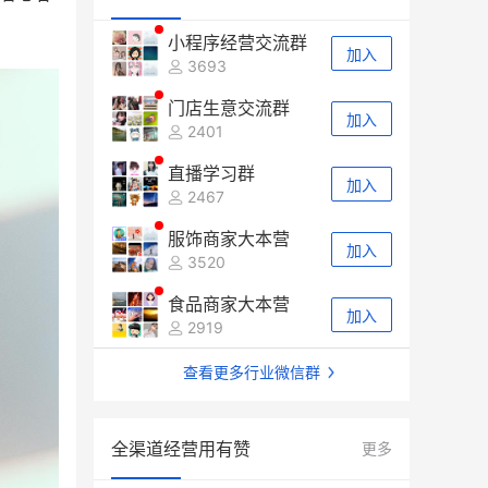
小程序经营交流群
加入
3693
门店生意交流群
加入
2401
直播学习群
加入
2467
服饰商家大本营
加入
3520
食品商家大本营
加入
2919
查看更多行业微信群
全渠道经营用有赞
更多