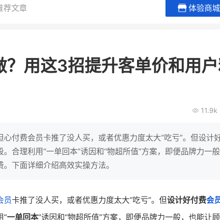
推荐文章
体验商城
贝易品牌
龙贝莱商城
谦益香畴
女装
粮油米面
做？用这3招提升客单价和用户
200
200
30
2
万
%
万
月销
会员的客单价提升
私域粉丝
私
V
发力私域月销200万
私域生态农业范本
11.9k
有货源没流量？母婴馆如何破局
这家女装连锁如何借有赞破局新
IT精英回乡种地，撬
零售？
意！
转战私
担心付费会员卡推了没人买，或者优惠力度太大“吃亏”。但设计
查看详情
查看详情
。合理利用“一单回本”诱因和“物超所值”方案，即便品牌力一
费。下面详细介绍高效实操方法。
会员
卡推了没人买，或者优惠力度太大“吃亏”。但
设计好付费
会
“
一单回本
”诱因和“物超所值”方案，即便品牌力一般，也能让