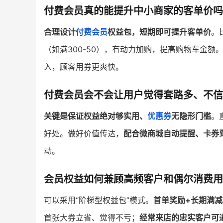
付费会员真的能提升中小商家的客单价吗
合理设计
付费会员
权益包，短期即可提升客单价
。
（如满300-50），有动力加购，提高购物车金额。
入，顾客用券更爽快。
付费会员会不会让用户觉得套路多、不信
关键是保证权益绝对够实用、
优惠券
无隐形门槛
。
好处。做好价值传达，
配合微商城自动提醒、卡券
动。
会员权益如何兼顾高频客户和偶尔消费用
可以采用“阶梯型权益包”模式。
首单奖励+长期满减
首张大券立省、觉得不亏；
经常来店的忠实客户可