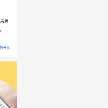
先买再
。
信分享