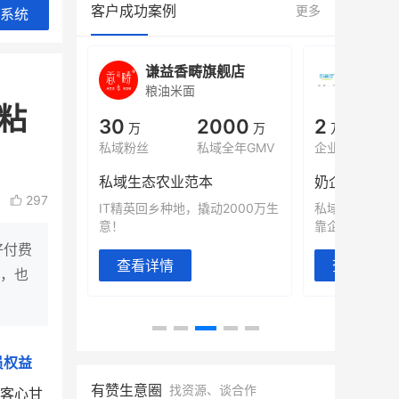
客户成功案例
更多
系统
旗舰店
白帝牛奶旗舰店
小鹿
小吃快餐
休闲
粘
000
2
900
80%
万
万人
万
+
域全年GMV
企业微信半年拉新
年销售额
复购率
奶企靠企业微信销售额翻8倍
国民品牌副
297
动2000万生
私域样本打法！新希望白帝乳业
三只松鼠旗下
靠企业微信实现销售额翻 8 倍！
牌，22天便拿
好付费
查看详情
查看详情
般，也
员权益
有赞生意圈
找资源、谈合作
顾客心甘