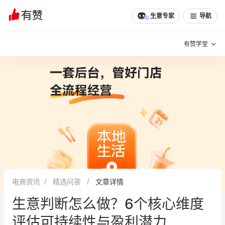
文章
问诊
群聊
学堂
推荐
分享
生意专家
导航
有赞学堂
有赞说增长
私域日历
增长方法
有赞说案例拆解
有赞专家说
有赞成功案例
新零售最佳实践
面对面聊增长
电商资讯
精选问答
文章详情
有赞春季发布会
实干家直播间
生意判断怎么做？6个核心维度
新零售大会
新零售茶会
评估可持续性与盈利潜力