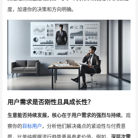
度，加速你的决策和方向明确。
增长俱乐部
增长俱乐部
有赞商盟
商家社区
社群交流
合作共进
入驻有赞
认证代理商
认证服务商
设计服务商
有赞云
数据通服务
用户需求是否刚性且具成长性？
生意能否持续发展，核心在于用户需求的强烈与持续
。观
察你的
目标用户
，分析他们解决痛点的紧迫性与付费意
愿，比单纯根据流行趋势更具参考价值。例如，
深层次需