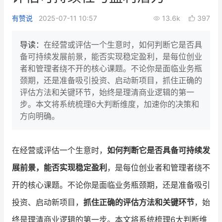
新零售私享会
门店经营增长公开课
有赞说
2025-07-11 10:57
13.6k
397
AllValue
战略合作
导读：
在经营或评估一个生意时，如何判断它是否具
备可持续发展前景，能否实现稳定盈利，是每位创业
增长产品指南
者和管理者绕不开的核心课题。不论你是面临业务瓶
颈期，还是准备吸引投资、启动新项目，抓住正确的
智库
产品场景库
评估方法和关键环节，始终是理清商业逻辑的第一
产品更新动态
帮助中心
步。本文将系统梳理6大判断维度，加速你的决策和
方向明确。
行业洞察
品牌消费观
行业报告
在经营或评估一个生意时，
如何判断它是否具备可持续发
展前景，能否实现稳定盈利
，是每位创业者和管理者绕不
新零售资讯
开的核心课题。不论你是面临业务瓶颈期，还是准备吸引
培训课程
投资、启动新项目，
抓住正确的评估方法和关键环节
，始
私域课程
新零售内参
终是理清商业逻辑的第一步。本文将系统梳理6大判断维