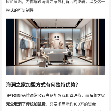
应链策略，为你解读海澜之家盈利背后的逻辑，以及这一
模式的可复制性。
增长俱乐部
增长俱乐部
有赞商盟
商家社区
社群交流
合作共进
入驻有赞
认证代理商
认证服务商
设计服务商
有赞云
数据通服务
海澜之家加盟方式有何独特优势？
许多加盟品牌通常收取高昂加盟费和管理费，而海澜之家
完全取消了传统加盟费
，只要求两笔约100万的资金，一