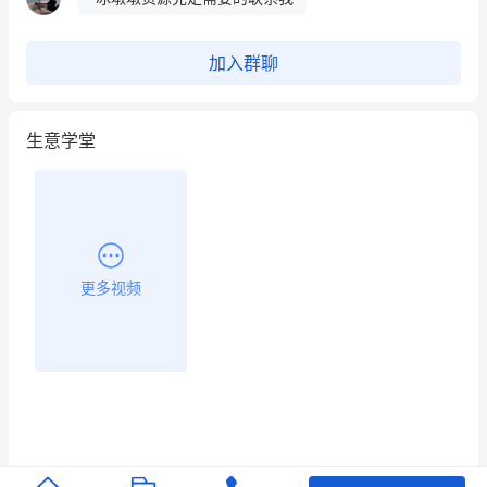
这个营销策划案例推荐大家看一下
加入群聊
用有赞就能在微信、小红书同时经营了
生意学堂
餐饮也得靠私域和服务提高竞争力
昨晚的直播课程太好啦❤️
更多视频