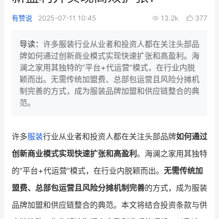
新零售私享会
门店经营增长公开课
有赞说
2025-07-11 10:45
13.2k
377
AllValue
战略合作
导读：
许多服装行业从业者和投资人都在关注头部品
牌如何通过创新商业模式实现快速扩张和高盈利。海
增长产品指南
澜之家用其独特的“平台+代运营”模式，在行业内脱
颖而出。无需传统加盟费、总部包运营且风险分摊机
智库
产品场景库
制完善的方式，成为服装品牌加盟和供应链整合的典
产品更新动态
帮助中心
范。
行业洞察
许多
服装
行业从业者和投资人都在关注头部品牌
如何通过
品牌消费观
行业报告
创新商业模式实现快速扩张和高盈利
。海澜之家用其独特
新零售资讯
的“平台+代运营”模式，在行业内脱颖而出。
无需传统加
盟费、总部包运营且风险分摊机制完善
的方式，成为服装
培训课程
品牌加盟和供应链整合的典范。本文将结合投资条款与供
私域课程
新零售内参