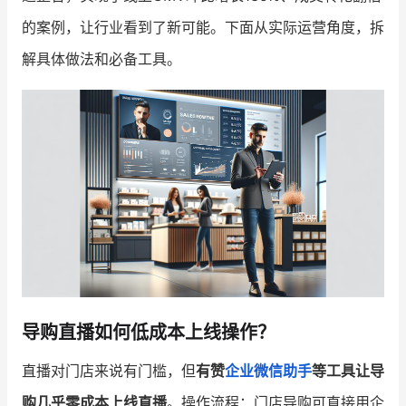
的案例，让行业看到了新可能。下面从实际运营角度，拆
增长俱乐部
解具体做法和必备工具。
增长俱乐部
有赞商盟
商家社区
社群交流
合作共进
入驻有赞
认证代理商
认证服务商
设计服务商
有赞云
数据通服务
导购直播如何低成本上线操作？
直播对门店来说有门槛，但
有赞
企业微信助手
等工具让导
购几乎零成本上线直播
。操作流程：门店导购可直接用企