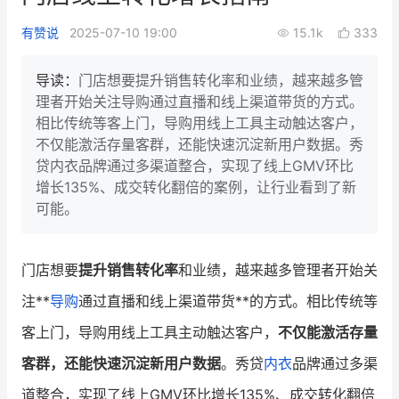
新零售私享会
门店经营增长公开课
有赞说
2025-07-10 19:00
15.1k
333
AllValue
战略合作
导读：
门店想要提升销售转化率和业绩，越来越多管
理者开始关注导购通过直播和线上渠道带货的方式。
增长产品指南
相比传统等客上门，导购用线上工具主动触达客户，
不仅能激活存量客群，还能快速沉淀新用户数据。秀
智库
产品场景库
贷内衣品牌通过多渠道整合，实现了线上GMV环比
产品更新动态
帮助中心
增长135%、成交转化翻倍的案例，让行业看到了新
可能。
行业洞察
品牌消费观
行业报告
门店想要
提升销售转化率
和业绩，越来越多管理者开始关
注**
导购
通过直播和线上渠道带货**的方式。相比传统等
新零售资讯
客上门，导购用线上工具主动触达客户，
不仅能激活存量
培训课程
客群，还能快速沉淀新用户数据
。秀贷
内衣
品牌通过多渠
私域课程
新零售内参
道整合，实现了线上GMV环比增长135%、成交转化翻倍