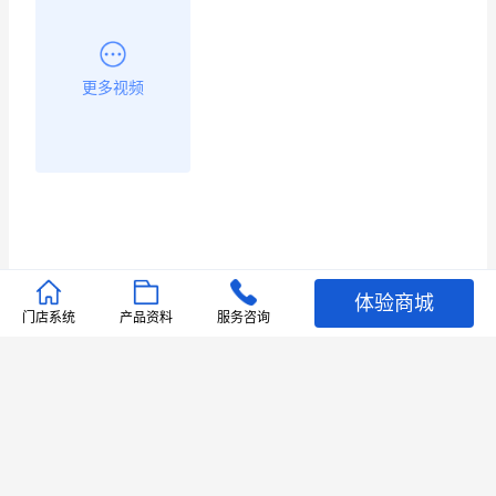
更多视频
体验商城
推荐文章
门店系统
产品资料
服务咨询
查看更多
店铺护航
有赞安心入驻 服务中断赔偿102.4倍