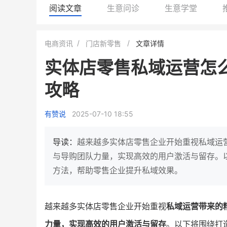
阅读文章
生意问诊
生意学堂
白帝牛奶旗舰店
小鹿蓝蓝会员
电商资讯
门店新零售
文章详情
小吃快餐
休闲零食
实体店零售私域运营怎么
2
900
80%
7900
万人
万
+
攻略
企业微信半年拉新
年销售额
复购率
一季度营
奶企靠企业微信销售额翻8倍
国民品牌副线的私域大
有赞说
2025-07-10 18:55
私域样本打法！新希望白帝乳业
三只松鼠旗下的网红婴儿
靠企业微信实现销售额翻 8 倍！
牌，22天便拿下类目第一
导读：
越来越多实体店零售企业开始重视私域运
查看详情
查看详情
与导购团队力量，实现高效的用户激活与留存。
方法，帮助零售企业提升私域效果。
越来越多实体店零售企业开始重视
私域运营带来的
力量，实现高效的用户激活与留存
。以下将围绕打