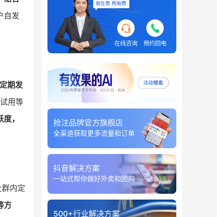
户自发
在线咨询
预约回电
+定期发
试用等
跃度，
抢注品牌官方旗舰店
全渠道获取更多流量和订单
抖音解决方案
一站式帮你做好外卖和团购
社群内定
等方
500+行业解决方案