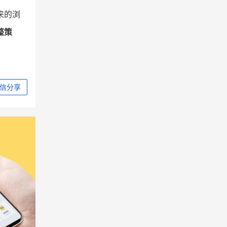
来的浏
整策
信分享