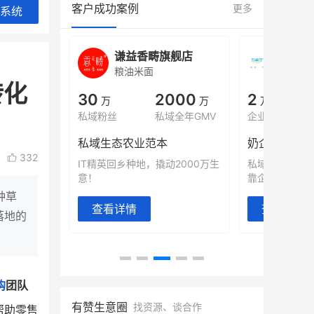
客户成功案例
更多
系统
城
谦益香畴旗舰店
白帝
粮油米面
小吃快
转化
00
30
2000
2
%
万
万
万人
会员的客单价提升
私域粉丝
私域全年GMV
企业微信半年拉
万
私域生态农业范本
奶企靠企业微
332
有赞破局新
IT精英回乡种地，撬动2000万生
私域样本打法
意！
靠企业微信实现
种草
查看详情
查看详情
落地的
购
团队
有赞生意圈
找资源、谈合作
帮助零售