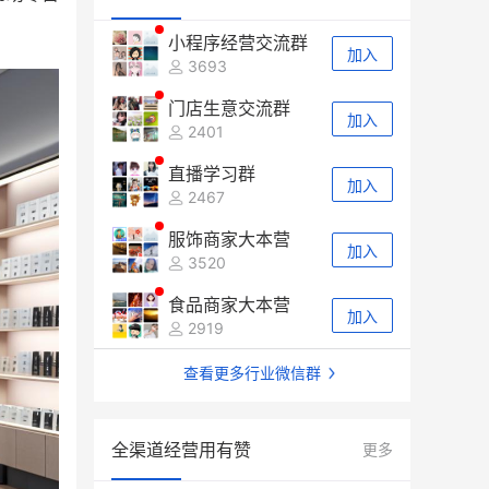
小程序经营交流群
加入
3693
门店生意交流群
加入
2401
直播学习群
加入
2467
服饰商家大本营
加入
3520
食品商家大本营
加入
2919
查看更多行业微信群
全渠道经营用有赞
更多