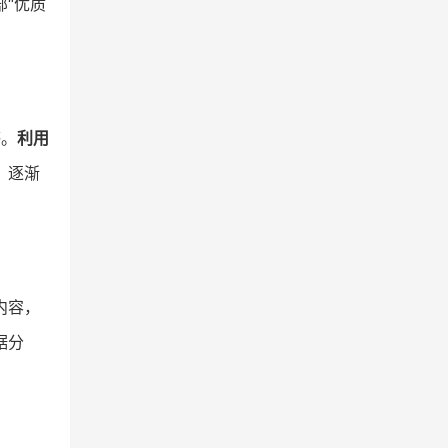
部“优质
感。
利用
，逐渐
内容，
据分