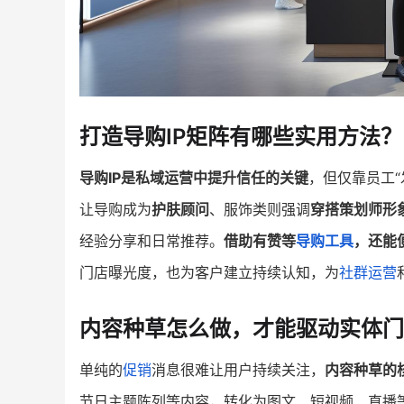
打造导购IP矩阵有哪些实用方法？
导购IP是私域运营中提升信任的关键
，但仅靠员工
让导购成为
护肤顾问
、服饰类则强调
穿搭策划师形
经验分享和日常推荐。
借助有赞等
导购工具
，还能
门店曝光度，也为客户建立持续认知，为
社群运营
内容种草怎么做，才能驱动实体门
单纯的
促销
消息很难让用户持续关注，
内容种草的
节日主题陈列等内容，转化为图文、短视频、直播