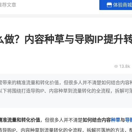
推荐文章
体验商城
BEIESTATE贝易品牌
龙贝莱商
女装
商城
做？内容种草与导购IP提升
母婴
200
2
万
万
1
2
收
月销
top
亿元
类目销售额
年度GMV
爆发
发力私域月销200
13.8k
有货源没流量？母婴馆如何破局
辅食品
这家女装连锁如何借
零售？
他只用7年做到平台销冠，转战私
域如何破局？
营带来的精准流量和转化价值，但很多人并不清楚如何结合内容
查看详情
以下将围绕打造导购IP、内容种草到流量转化的全流程，拆解可
查看详情
精准流量和转化价值
，但很多人并不清楚
如何结合内容
种草
与
导
造导购IP、内容种草到流量转化的全流程，拆解可落地的方法，