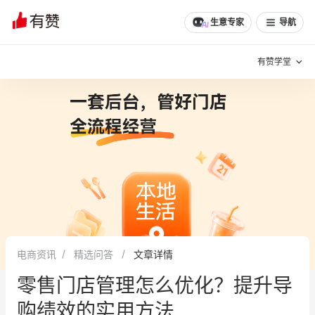
文章
问诊
群聊
学堂
推荐
分享
生意专家
导航
有赞学堂
有赞说增长
私域日历
增长方法
有赞说案例拆解
有赞专家说
有赞成功案例
新零售最佳实践
面对面聊增长
电商资讯
精选问答
文章详情
有赞春季发布会
实干家直播间
零售门店管理怎么优化？提升导
新零售大会
新零售茶会
购绩效的实用方法