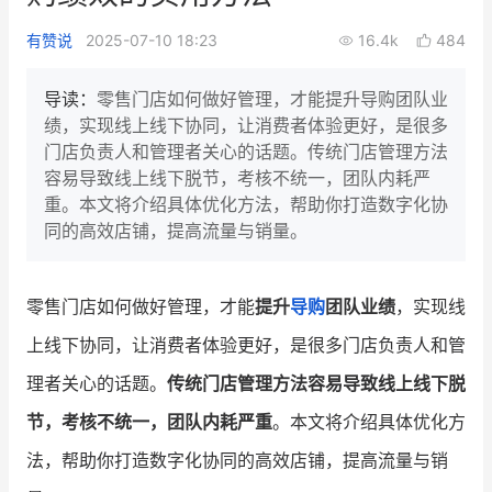
新零售私享会
门店经营增长公开课
有赞说
2025-07-10 18:23
16.4k
484
AllValue
战略合作
导读：
零售门店如何做好管理，才能提升导购团队业
绩，实现线上线下协同，让消费者体验更好，是很多
增长产品指南
门店负责人和管理者关心的话题。传统门店管理方法
容易导致线上线下脱节，考核不统一，团队内耗严
智库
产品场景库
重。本文将介绍具体优化方法，帮助你打造数字化协
产品更新动态
帮助中心
同的高效店铺，提高流量与销量。
行业洞察
零售门店如何做好管理，才能
提升
导购
团队业绩
，实现线
品牌消费观
行业报告
上线下协同，让消费者体验更好，是很多门店负责人和管
新零售资讯
理者关心的话题。
传统门店管理方法容易导致线上线下脱
节，考核不统一，团队内耗严重
。本文将介绍具体优化方
培训课程
法，帮助你打造数字化协同的高效店铺，提高流量与销
私域课程
新零售内参