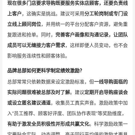
现在很多门店要求导购既要服务实体店顾客，还要负责线
上客户
，这确实是挑战。建议可采用
分工轮岗制或专门设
立线上顾问岗位
，并用统一的平台分配客户资源，避免重
复跟进和抢单。同时，
完善客户画像和沟通记录，让团队
成员可以无缝接力客户需求
，这样即便人员变动，也不会
影响服务连续性和顾客体验。
品牌总部如何更科学制定绩效激励？
总部常常只依赖数据来设定激励标准，但
一线导购面临的
实际问题很难被总部及时了解
。建议
定期开启导购座谈会
或设立匿名建议通道
，收集员工真实声音。激励政策中加
入“员工推荐、顾客好评度、团队协作表现”等奖励维度，
有助于激发全员积极性并形成共赢文化
。科学激励政策一
定要贴合实际、动态调整，高于同行平均值的激励才更具