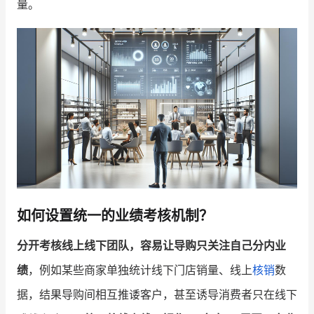
量。
增长俱乐部
增长俱乐部
有赞商盟
商家社区
社群交流
合作共进
入驻有赞
认证代理商
认证服务商
设计服务商
如何设置统一的业绩考核机制？
有赞云
数据通服务
分开考核线上线下团队，容易让导购只关注自己分内业
绩
，例如某些商家单独统计线下门店销量、线上
核销
数
据，结果导购间相互推诿客户，甚至诱导消费者只在线下