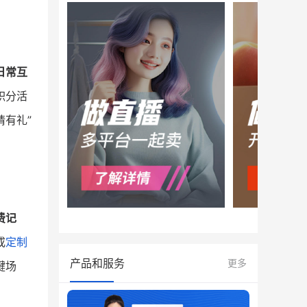
日常互
积分活
请有礼”
费记
或
定制
产品和服务
更多
键场