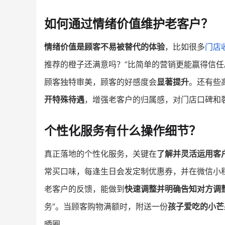
如何通过情绪价值维护老客户？
情绪价值是顾客不易被替代的体验
，比如很多
门店
推荐的橙子还满意吗？”比简单的营销更能赢得信
顾客独特审美，顾客的好感度会
显著提升
。还有些
开特殊待遇
，增强老客户的归属感，对门店口碑和
个性化服务有什么操作细节？
真正落地的个性化服务，关键在
了解并灵活运用客
常买口味，每逢生日会发定制优惠券，并在微信小
老客户的反馈，能做到
快速调整并明确告知对方调
务”。当顾客购物满额时，附送一份
孩子爱吃的小芒
晒圈。