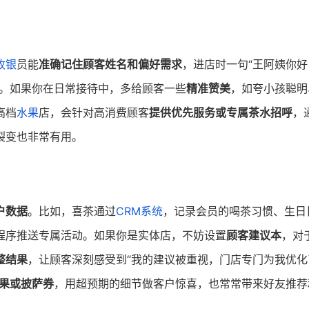
收银
员能
准确记住顾客姓名和偏好需求
，进店时一句“王阿姨你好
任。如果你在日常接待中，多给顾客一些
精准赞美
，如夸小孩聪明
高档
水果
店，会针对高消费顾客
提供优先服务或专属茶水招呼
，
裂变也非常有用。
户数据
。比如，喜茶通过
CRM系统
，记录会员的喝茶习惯、生日
程序推送专属活动。如果你是实体店，不妨设置
顾客建议本
，对
整结果
，让顾客深刻感受到“我的建议被重视，门店专门为我优化
果或披萨券
，用超预期的细节做客户惊喜，也常常带来好友推荐