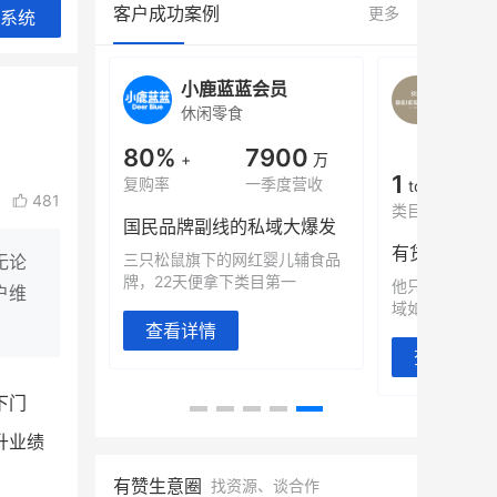
客户成功案例
更多
系统
旗舰店
小鹿蓝蓝会员
BEI
休闲零食
商城
母婴
900
80%
7900
万
+
万
1
年销售额
复购率
一季度营收
top
481
类目销售额
售额翻8倍
国民品牌副线的私域大爆发
望白帝乳业
三只松鼠旗下的网红婴儿辅食品
无论
翻 8 倍！
牌，22天便拿下类目第一
他只用7年做
户维
域如何破局？
查看详情
查看详情
下门
升业绩
有赞生意圈
找资源、谈合作