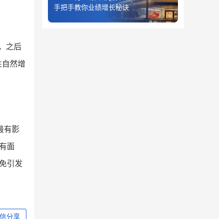
手把手教你业绩增长秘诀
，之后
性自然增
最有影
有面
免引发
信分享