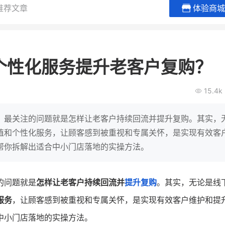
推荐文章
体验商城
谦益香畴旗舰店
白帝牛奶
粮油米面
小吃快餐
个性化服务提升老客户复购？
30
2000
2
万
万
万人
会员的客单价提升
私域粉丝
私域全年GMV
企业微信半年拉新
15.4k
私域生态农业范本
奶企靠企业微信销
破局新
IT精英回乡种地，撬动2000万生
私域样本打法！新希
，最关注的问题就是怎样让老客户持续回流并提升复购。其实，
意！
靠企业微信实现销售额
值和个性化服务，让顾客感到被重视和专属关怀，是实现有效客
帮你拆解出适合中小门店落地的实操方法。
查看详情
查看详情
的问题就是
怎样让老客户持续回流并
提升复购
。其实，无论是线
服务
，让顾客感到被重视和专属关怀，是实现有效客户维护和提
中小门店落地的实操方法。