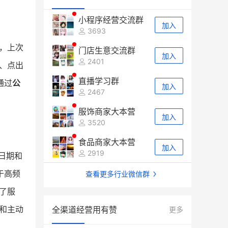
小程序经营交流群
加入
3693
，上次
门店生意交流群
加入
2401
、点出
直播学习群
通过
公
加入
2467
服饰商家大本营
加入
3520
食品商家大本营
加入
2919
日期和
于高频
查看更多行业微信群
了服
和主动
全渠道经营用有赞
更多