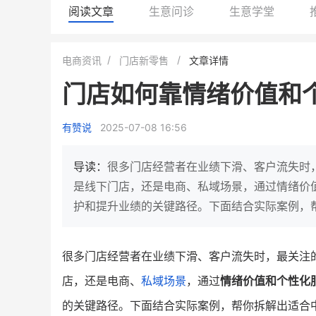
阅读文章
生意问诊
生意学堂
BEIESTATE贝易品牌
龙贝莱商城
电商资讯
门店新零售
文章详情
女装
商城
门店如何靠情绪价值和
母婴
200
200
万
%
1
2
月销
top
亿元
有赞说
2025-07-08 16:56
类目销售额
年度GMV
发力私域月销200万
有货源没流量？母婴馆如何破局
这家女装连锁如何借有赞
导读：
很多门店经营者在业绩下滑、客户流失时
零售？
他只用7年做到平台销冠，转战私
是线下门店，还是电商、私域场景，通过情绪价
域如何破局？
护和提升业绩的关键路径。下面结合实际案例，
查看详情
查看详情
很多门店经营者在业绩下滑、客户流失时，最关注
店，还是电商、
私域场景
，通过
情绪价值和个性化
的关键路径。下面结合实际案例，帮你拆解出适合