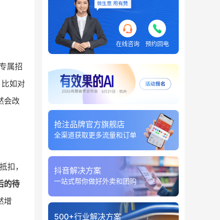
在线咨询
预约回电
专属招
，比如对
然会改
抢注品牌官方旗舰店
全渠道获取更多流量和订单
接抵扣，
抖音解决方案
一站式帮你做好外卖和团购
后的待
然增
500+行业解决方案