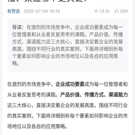
新零售私享会
门店经营增长公开课
有赞说
2025-07-04 16:19
13.1k
299
AllValue
战略合作
导读：
在激烈的市场竞争中，企业成功要素成为每一
位管理者和从业者反复思考的课题。产品价值、传播
增长产品指南
方式、渠道能力这三大核心，直接决定着企业的发展
高度。围绕不同行业的真实案例，下面将详细剖析每
智库
产品场景库
个要素如何影响企业的市场地位以及各自的应用策
产品更新动态
帮助中心
略。
行业洞察
在激烈的市场竞争中，
企业成功要素
成为每一位管理者和
品牌消费观
行业报告
从业者反复思考的课题。
产品价值、传播方式、渠道能力
新零售资讯
这三大核心，直接决定着企业的发展高度。围绕不同行业
的真实案例，下面将详细剖析每个要素如何影响企业的市
培训课程
场地位以及各自的应用策略。
私域课程
新零售内参