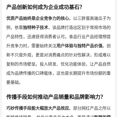
产品创新如何成为企业成功基石？
增长俱乐部
优质产品始终是企业竞争力的核心
。以三胖蛋高端瓜子为
增长俱乐部
有赞商盟
例，依靠
独特种子技术
，该品牌打造出区别于常规市场的
商家社区
社群交流
产品特性，迅速获得消费者认可。食品行业产品经理想提
升竞争力时，需要始终关注
用户体验与独特产品价值
。创
合作共进
新不只是外观，更是对消费痛点的针对性解决，形成难以
入驻有赞
认证代理商
复制的市场壁垒。投入研发、优化功能体验，让产品自然
认证服务商
设计服务商
成为品牌传播的口碑载体，这也是长期提升市场份额的重
要基础。
有赞云
数据通服务
传播手段如何推动产品销量和品牌影响力？
巧妙传播手段能大幅放大产品效应
。部分网红产品之所以