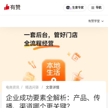
文章
问诊
群聊
学堂
推荐
分享
生意专家
导航
有赞学堂
有赞说增长
私域日历
增长方法
有赞说案例拆解
有赞专家说
有赞成功案例
新零售最佳实践
面对面聊增长
电商资讯
精选问答
文章详情
有赞春季发布会
实干家直播间
企业成功要素全解析：产品、传
新零售大会
新零售茶会
播、渠道哪个更关键？