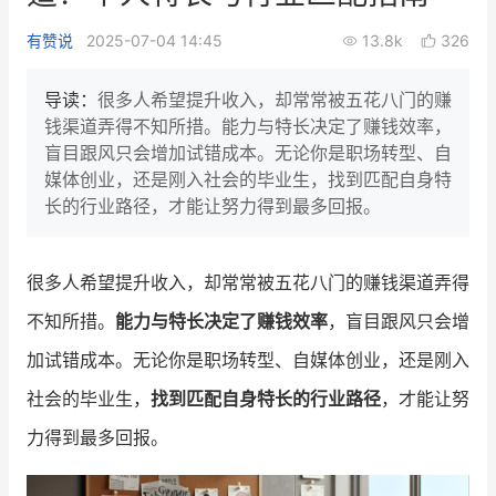
新零售私享会
门店经营增长公开课
有赞说
2025-07-04 14:45
13.8k
326
AllValue
战略合作
导读：
很多人希望提升收入，却常常被五花八门的赚
钱渠道弄得不知所措。能力与特长决定了赚钱效率，
增长产品指南
盲目跟风只会增加试错成本。无论你是职场转型、自
媒体创业，还是刚入社会的毕业生，找到匹配自身特
智库
产品场景库
长的行业路径，才能让努力得到最多回报。
产品更新动态
帮助中心
很多人希望提升收入，却常常被五花八门的赚钱渠道弄得
行业洞察
不知所措。
能力与特长决定了赚钱效率
，盲目跟风只会增
品牌消费观
行业报告
加试错成本。无论你是职场转型、自媒体创业，还是刚入
新零售资讯
社会的毕业生，
找到匹配自身特长的行业路径
，才能让努
力得到最多回报。
培训课程
私域课程
新零售内参