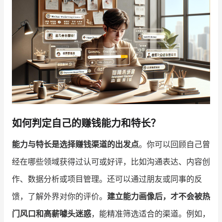
增长俱乐部
增长俱乐部
有赞商盟
商家社区
社群交流
合作共进
入驻有赞
认证代理商
如何判定自己的赚钱能力和特长？
认证服务商
设计服务商
能力与特长是选择赚钱渠道的出发点
。你可以回顾自己曾
有赞云
数据通服务
经在哪些领域获得过认可或好评，比如沟通表达、内容创
作、数据分析或项目管理。还可以通过朋友或同事的反
馈，了解外界对你的评价。
建立能力画像后，才不会被热
门风口和高薪噱头迷惑
，能精准筛选适合的渠道。例如，