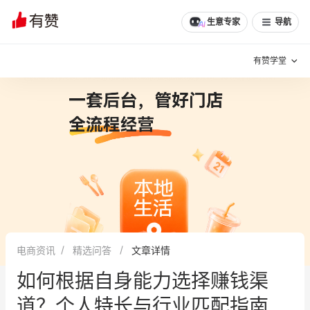
生意专家
导航
有赞学堂
有赞说增长
私域日历
增长方法
有赞说案例拆解
有赞专家说
有赞成功案例
新零售最佳实践
面对面聊增长
电商资讯
精选问答
文章详情
有赞春季发布会
实干家直播间
如何根据自身能力选择赚钱渠
新零售大会
新零售茶会
道？个人特长与行业匹配指南