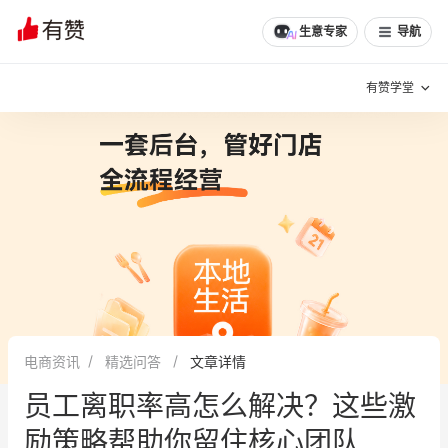
文章
问诊
群聊
学堂
推荐
分享
生意专家
导航
有赞学堂
有赞说增长
私域日历
增长方法
有赞说案例拆解
有赞专家说
有赞成功案例
新零售最佳实践
面对面聊增长
电商资讯
精选问答
文章详情
有赞春季发布会
实干家直播间
员工离职率高怎么解决？这些激
新零售大会
新零售茶会
励策略帮助你留住核心团队