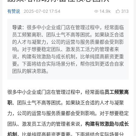
新零售私享会
门店经营增长公开课
有赞说
2025-07-02 17:54
14.9k
313
AllValue
战略合作
导读：
很多中小企业或门店在管理过程中，经常面临
员工频繁离职、团队士气不高等困扰。如果缺乏合适
增长产品指南
的人才与凝聚力，公司的运营与服务质量都会受到影
响。对于想要稳定团队、激发员工活力的管理者来
智库
产品场景库
说，构建有效激励与成长机制，比单纯提高薪资更重
产品更新动态
帮助中心
要。下面将结合实际场景分析，帮你找到更适合自家
团队的解决思路。
行业洞察
品牌消费观
行业报告
很多中小企业或门店在管理过程中，经常面临
员工频繁离
职
、团队士气不高等困扰。如果缺乏合适的人才与凝聚
新零售资讯
力，公司的运营与服务质量都会受到影响。对于想要稳定
培训课程
团队、激发员工活力的管理者来说，
构建有效激励与成长
私域课程
新零售内参
机制
，比单纯提高薪资更重要。下面将结合实际场景分