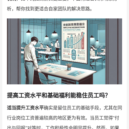
析，帮你找到更适合自家团队的解决思路。
增长俱乐部
增长俱乐部
有赞商盟
商家社区
社群交流
合作共进
入驻有赞
认证代理商
认证服务商
设计服务商
有赞云
数据通服务
提高工资水平和基础福利能稳住员工吗？
适当提升工资水平
确实是留住员工的基础手段，尤其在同
行业岗位工资普遍较高的地区更为有效。当员工觉得“付
出与回报”对等时，工作积极性会明显提升。然而，如果