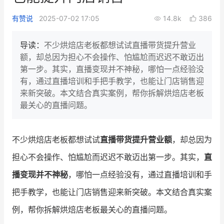
新零售私享会
门店经营增长公开课
有赞说
2025-07-02 17:05
14.8k
386
AllValue
战略合作
导读：
不少烘焙店老板都想试试直播带货提升营业
额，却总因为担心不会操作、怕尴尬而迟迟不敢迈出
增长产品指南
第一步。其实，直播变现并不神秘，哪怕一点经验没
有，通过直播培训和手把手教学，也能让门店销售迎
智库
产品场景库
来新突破。本文结合真实案例，帮你拆解烘焙店老板
产品更新动态
帮助中心
最关心的直播问题。
行业洞察
不少烘焙店老板都想试试
直播带货提升营业额
，却总因为
品牌消费观
行业报告
担心不会操作、怕尴尬而迟迟不敢迈出第一步。其实，
直
新零售资讯
播变现并不神秘
，哪怕一点经验没有，通过直播培训和手
把手教学，也能让门店销售迎来新突破。本文结合真实案
培训课程
例，帮你拆解烘焙店老板最关心的直播问题。
私域课程
新零售内参