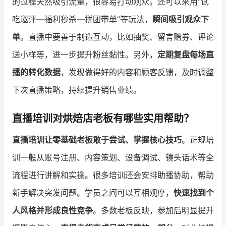
的过程天然吸引流量，很容易打动观众。还可以采用“试
吃邀评—福利秒杀—拼团带单”等玩法，
瞬间吸引观众下
单
。直播中要善于制造互动，比如抽奖、留言赠券、评论
送小样等，进一步提升粉丝黏性。另外，
定期复盘每场直
播的转化数据
，发现做得好的内容和顾客反馈，及时调整
下次直播策略，持续提升销售业绩。
直播培训对烘焙店老板有哪些实用帮助？
直播培训让零基础老板敢于尝试、掌握核心技巧
。正规培
训一般从账号注册、内容策划、设备调试、镜头话术等全
流程进行讲解和实操。很多培训还会安排助播协助，帮助
新手解决突发问题。学员之间可以互相观摩，
快速找到个
人风格并形成良性竞争
。多数老板反映，参加后明显提升