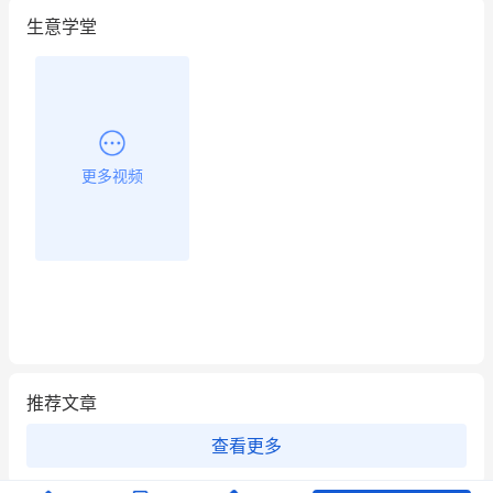
生意学堂
餐饮也得靠私域和服务提高竞争力
昨晚的直播课程太好啦❤️
更多视频
推荐文章
查看更多