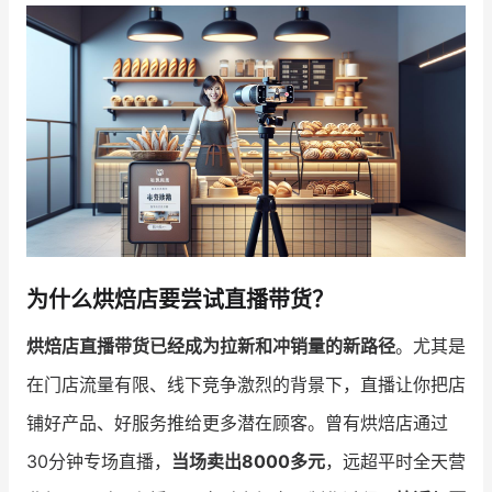
增长俱乐部
增长俱乐部
有赞商盟
商家社区
社群交流
合作共进
入驻有赞
认证代理商
为什么烘焙店要尝试直播带货？
认证服务商
设计服务商
烘焙店直播带货已经成为拉新和冲销量的新路径
。尤其是
有赞云
数据通服务
在门店流量有限、线下竞争激烈的背景下，直播让你把店
铺好产品、好服务推给更多潜在顾客。曾有烘焙店通过
30分钟专场直播，
当场卖出8000多元
，远超平时全天营