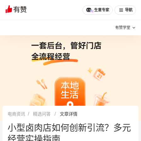
文章
问诊
群聊
学堂
推荐
分享
生意专家
导航
有赞学堂
有赞说增长
私域日历
增长方法
有赞说案例拆解
有赞专家说
有赞成功案例
新零售最佳实践
面对面聊增长
电商资讯
精选问答
文章详情
有赞春季发布会
实干家直播间
小型卤肉店如何创新引流？多元
新零售大会
新零售茶会
经营实操指南