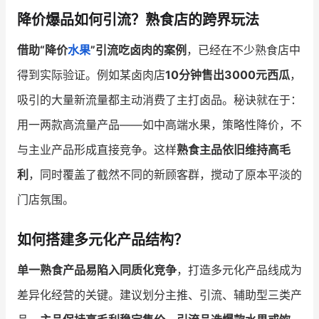
降价爆品如何引流？熟食店的跨界玩法
增长俱乐部
借助“降价
水果
”引流吃卤肉的案例
，已经在不少熟食店中
增长俱乐部
有赞商盟
得到实际验证。例如某卤肉店
10分钟售出3000元西瓜
，
商家社区
社群交流
吸引的大量新流量都主动消费了主打卤品。秘诀就在于：
用一两款高流量产品——如中高端水果，策略性降价，不
合作共进
与主业产品形成直接竞争。这样
熟食主品依旧维持高毛
入驻有赞
认证代理商
利
，同时覆盖了截然不同的新顾客群，搅动了原本平淡的
认证服务商
设计服务商
门店氛围。
有赞云
数据通服务
如何搭建多元化产品结构？
单一熟食产品易陷入同质化竞争
，打造多元化产品线成为
差异化经营的关键。建议划分主推、引流、辅助型三类产