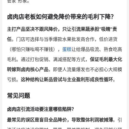
管家”形象。
卤肉店老板如何避免降价带来的毛利下降？
主打产品坚决不跟风降价，只让引流果蔬承担“吸睛”责
任
。门店可选择与当季爆款水果批发商合作，低价进货
（哪怕只赚吆喝不赚钱），
蛋糕
让给爆品吸流、熟食吃高
毛利。通过打包促销、满减搭配等方式，
保证毛利最大化
转嫁到卤肉核心产品
，即便人流量爆发也不必担心大规模
亏损。
这种结构让新品尝试与主业盈利形成良性循环
。
常见问题
卤肉店引流活动要注意哪些陷阱？
最常见的误区是盲目全品降价，导致整体利润被摊薄
。引