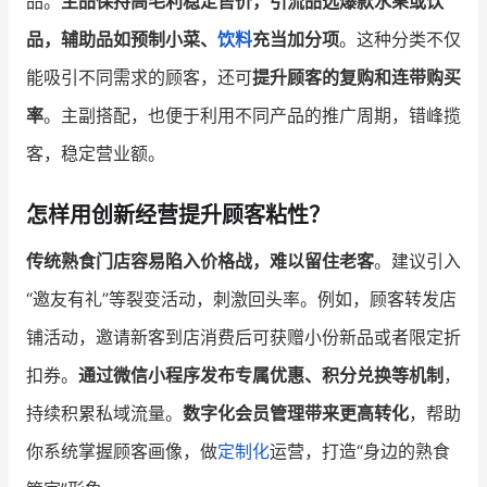
品。
主品保持高毛利稳定售价，引流品选爆款水果或饮
品，辅助品如预制小菜、
饮料
充当加分项
。这种分类不仅
能吸引不同需求的顾客，还可
提升顾客的复购和连带购买
率
。主副搭配，也便于利用不同产品的推广周期，错峰揽
客，稳定营业额。
怎样用创新经营提升顾客粘性？
传统熟食门店容易陷入价格战，难以留住老客
。建议引入
“邀友有礼”等裂变活动，刺激回头率。例如，顾客转发店
铺活动，邀请新客到店消费后可获赠小份新品或者限定折
扣券。
通过微信小程序发布专属优惠、积分兑换等机制
，
持续积累私域流量。
数字化会员管理带来更高转化
，帮助
你系统掌握顾客画像，做
定制化
运营，打造“身边的熟食