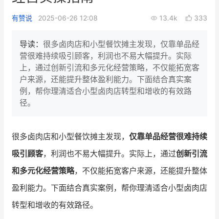
新零售私享会
门店经营增长公开课
有赞说
2025-06-26 12:08
13.4k
333
AllValue
战略合作
导读：
很多卤肉店和小型餐饮摊主发现，仅靠单品经
营很难持续吸引顾客，利润也不易大幅提升。实际
增长产品指南
上，通过创新引流和多元化经营策略，不仅能拓宽客
户来源，还能提升整体盈利能力。下面结合真实案
智库
产品场景库
例，帮你理清适合小型卤肉店转型和增收的有效路
产品更新动态
帮助中心
径。
行业洞察
很多卤肉店和小型餐饮摊主发现，
仅靠单品经营很难持续
品牌消费观
行业报告
吸引顾客
，利润也不易大幅提升。实际上，通过
创新引流
新零售资讯
和多元化经营策略
，不仅能拓宽客户来源，还能提升整体
盈利能力。下面结合真实案例，帮你理清适合小型卤肉店
培训课程
转型和增收的有效路径。
私域课程
新零售内参