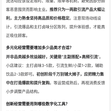
流活动应该设定限时、限量、限单等机制，避免因部分顾
客恶意囤货而影响主业。
推荐只为一两款引流产品大幅让
利，主力熟食坚持高品质和价格稳定
。注意现场动线设
计，引流爆品和主打卤味分区陈列，提升体验感，才能真
正吸住顾客。
多元化经营需要增加多少品类才合适？
并非品类越多效益越好，关键是“主副搭配+高频引流
”。
小店建议：主打卤味3-5款，引流生鲜/小菜1-2款，辅助
饮品2-3款即可。
初创阶段千万别铺大摊子，应把精力集
中在打造爆款和提升复购
。等运营成熟后，再视消费反馈
小步调整产品结构。
创新经营需要用到哪些数字化工具？