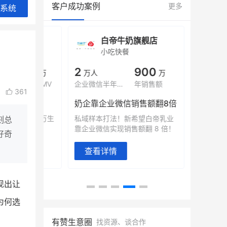
客户成功案例
更多
系统
旗舰店
白帝牛奶旗舰店
小鹿
小吃快餐
休闲零
000
2
900
80%
万
万人
万
+
域全年GMV
企业微信半年拉新
年销售额
复购率
361
奶企靠企业微信销售额翻8倍
国民品牌副
2000万生
私域样本打法！新希望白帝乳业
三只松鼠旗下
刻总
靠企业微信实现销售额翻 8 倍！
牌，22天便拿
好奇
查看详情
查看详情
现出让
为何选
有赞生意圈
找资源、谈合作