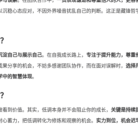
争与误解
。在团队合作中，
一贯表现谦逊和尊重他人的人，更容
以沉稳心态应对，不因外界噪音扰乱自己的判断。这正是藏锋哲
？
沉淀自己与展示自己
。在自我成长路上，
专注于提升能力，尊重
成果分享的机会，不妨多感谢团队协作，而在面对误解时，
选择
学中的智慧体现
。
？
被看到价值。其实，低调本身并不会阻止你的成长，
关键是持续
耐心蓄力，把低调转化为修炼和观察的机会。
实力到位，机会迟
。