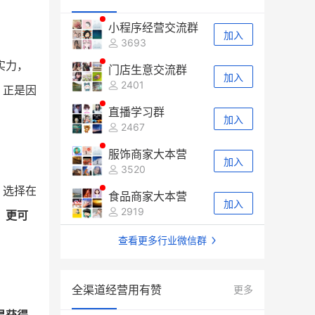
小程序经营交流群
加入
3693
实力，
门店生意交流群
加入
2401
，正是因
直播学习群
加入
2467
服饰商家大本营
加入
3520
，选择在
食品商家大本营
加入
2919
，
更可
查看更多行业微信群
全渠道经营用有赞
更多