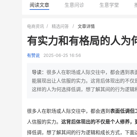
阅读文章
生意问诊
生意学堂
小鹿蓝蓝会员
BEIESTATE
电商资讯
精选问答
文章详情
休闲零食
商城
有实力和有格局的人为
母婴
80%
7900
+
万
1
2
复购率
一季度营收
top
亿元
有赞说
2025-06-25 16:56
类目销售额
年度GM
国民品牌副线的私域大爆发
三只松鼠旗下的网红婴儿辅食品
导读：
很多人在职场或人际交往中，都会遇到表
牌，22天便拿下类目第一
他只用7年做到平台销冠，
能展现出让人信服的实力。这背后体现出的不仅
域如何破局？
这样的人为何选择低调，想了解其间的行为逻辑
查看详情
查看详情
很多人在职场或人际交往中，都会遇到
表面低调但
人信服的实力。
这背后体现出的不仅是个人修养，
择低调，想了解其间的行为逻辑和成长方式，下面