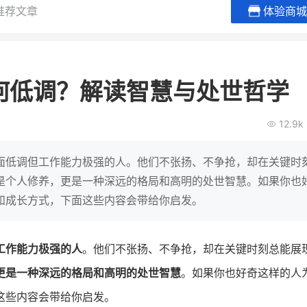
推荐文章
体验商城
贝易品牌
龙贝莱商城
谦益香畴
女装
粮油米面
何低调？解读智慧与处世哲学
200
200
30
2
万
%
万
月销
会员的客单价提升
私域粉丝
私
12.9k
V
发力私域月销200万
私域生态农业范本
有货源没流量？母婴馆如何破局
这家女装连锁如何借有赞破局新
IT精英回乡种地，撬动
面低调但工作能力极强的人。他们不张扬、不争抢，却在关键时
零售？
意！
转战私
是个人修养，更是一种深远的格局和高明的处世智慧。如果你也
和成长方式，下面这些内容会带给你启发。
查看详情
查看详情
工作能力极强的人
。他们不张扬、不争抢，却在关键时刻总能展
更是一种深远的格局和高明的处世智慧
。如果你也好奇这样的人
这些内容会带给你启发。