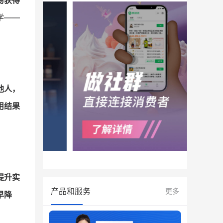
易获得
学——
他人，
用结果
提升实
产品和服务
更多
早降