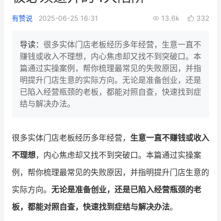
新零售私享会
门店经营增长公开课
有赞说
2025-06-25 16:31
13.6k
332
AllValue
战略合作
导读：
很多实体门店老板经历多年经营，生意一直不
赚钱或收入不理想，内心焦虑却又找不到突破口。本
增长产品指南
篇通过实操案例，帮你梳理最常见的失败原因，并指
明提升门店生意的实际方向。无论是准备创业，还是
智库
产品场景库
已陷入经营瓶颈的老板，都能对照自查，快速找到症
产品更新动态
帮助中心
结与解决办法。
行业洞察
很多实体门店老板经历多年经营，
生意一直不赚钱或收入
品牌消费观
行业报告
不理想
，内心焦虑却又找不到突破口。本篇通过实操案
新零售资讯
例，帮你梳理最常见的失败原因，并指明提升门店生意的
实际方向。
无论是准备创业，还是已陷入经营瓶颈的老
培训课程
板，都能对照自查，快速找到症结与解决办法
。
私域课程
新零售内参