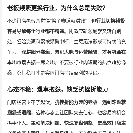
老板频繁更换行业，为什么总是失败？
增长俱乐部
不少门店老板总觉得“换个赛道就赚钱”，但
行业切换频繁
增长俱乐部
有赞商盟
容易导致每个行业都不精通
。刚适应新领域就又转向别
商家社区
社群交流
处，经验资源积累被频繁中断，生意无法形成可持续的竞
争力。
深耕细分赛道，累积人脉与运营经验，才有机会在
合作共进
本地市场占据一席之地
。不要被行业内短期的热点趋势诱
入驻有赞
认证代理商
惑，稳扎稳打才是实体门店持续盈利的基础。
认证服务商
设计服务商
心态不稳：遇事抱怨，缺乏抗挫折能力
有赞云
数据通服务
门店经营少不了起伏，
抗挫折能力差的老板一遇到难题就
抱怨或退缩
。这种心态会让团队失去信心，也容易将机会
拱手让人。
主动解决问题、快速复盘调整，是高效门店主