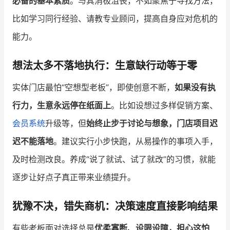
必备的基本素质
。与其消极沮丧，不如聚焦于寻找方法，
比如学习同行经验、请教专业顾问，提高自身应对危机的
能力。
想法太多不落地执行：生意缺行动等于零
实体门店最怕“空想型老板”，即使创意不断，
如果没有执
行力，生意永远停在纸面上
。比如设想过多样促销方案、
会员系统
升级等，但
始终止步于讨论与想象，门店项目迟
迟不能落地
。建议实行小步快跑，从易操作的事项入手，
及时检测改良。养成“说了就试、试了就改”的习惯，就能
逐步让好点子真正带来业绩提升。
犹豫不决，错失商机：决策速度直接影响结果
有些老板面对选择总是
优柔寡断、设限设障，担心这怕