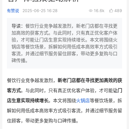
新零售私享会
门店经营增长公开课
有赞说
2025-06-25 16:28
16.6k
489
AllValue
战略合作
导读：
餐饮行业竞争越发激烈，新老门店都在寻找更
加高效的获客方式。与此同时，只有真正优化客户体
增长产品指南
验，才可能让门店生意实现持续增长。本文将围绕火
锅店等餐饮场景，拆解如何用低成本高效率方式吸引
智库
产品场景库
客流，并通过细节服务留住顾客，带动更多复购与口
产品更新动态
帮助中心
碑传播。
行业洞察
餐饮行业竞争越发激烈，
新老门店都在寻找更加高效的获
品牌消费观
行业报告
客方式
。与此同时，只有真正优化客户体验，才可能
让门
新零售资讯
店生意实现持续增长
。本文将围绕
火锅店
等餐饮场景，拆
解如何用低成本高效率方式吸引客流，并通过细节服务留
培训课程
住顾客，带动更多复购与口碑传播。
私域课程
新零售内参