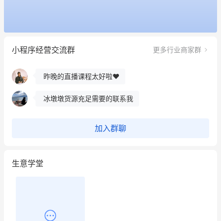
这个营销策划案例推荐大家看一下
用有赞就能在微信、小红书同时经营了
小程序经营交流群
更多行业商家群
餐饮也得靠私域和服务提高竞争力
昨晚的直播课程太好啦❤️
冰墩墩货源充足需要的联系我
这个营销策划案例推荐大家看一下
加入群聊
用有赞就能在微信、小红书同时经营了
生意学堂
餐饮也得靠私域和服务提高竞争力
昨晚的直播课程太好啦❤️