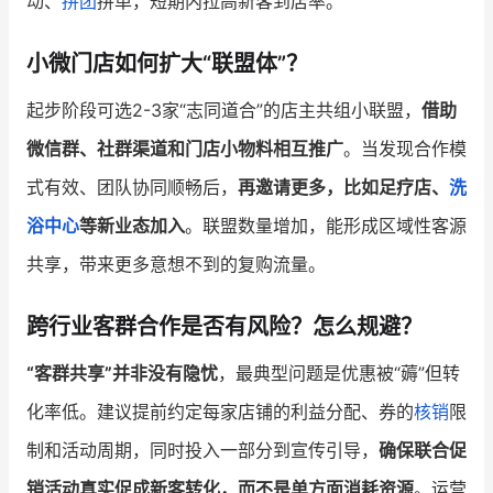
动、
拼团
拼单，短期内拉高新客到店率。
小微门店如何扩大“联盟体”？
起步阶段可选2-3家“志同道合”的店主共组小联盟，
借助
微信群、社群渠道和门店小物料相互推广
。当发现合作模
式有效、团队协同顺畅后，
再邀请更多，比如足疗店、
洗
浴中心
等新业态加入
。联盟数量增加，能形成区域性客源
共享，带来更多意想不到的复购流量。
跨行业客群合作是否有风险？怎么规避？
“客群共享”并非没有隐忧
，最典型问题是优惠被“薅”但转
化率低。建议提前约定每家店铺的利益分配、券的
核销
限
制和活动周期，同时投入一部分到宣传引导，
确保联合促
销活动真实促成新客转化，而不是单方面消耗资源
。运营