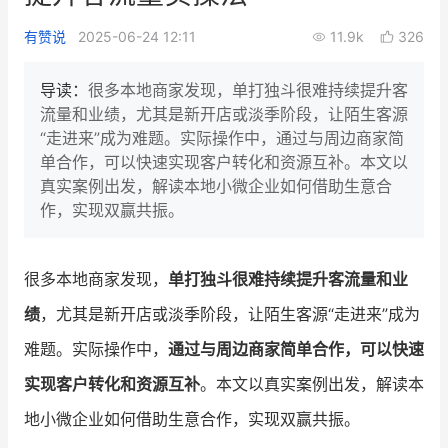
新零售私享会
门店经营增长公开课
有赞说
2025-06-24 12:11
11.9k
326
AllValue
战略合作
导读：
很多本地商家发现，单打独斗很难持续提升客
流量和业绩，尤其是新开店或淡季阶段，让陌生客源
增长产品指南
“走进来”成为难题。实际操作中，通过与周边商家简
单合作，可以快速实现客户转化和资源互补。本文以
智库
产品场景库
真实案例出发，解读本地小微企业如何借助生意合
产品更新动态
帮助中心
作，实现双赢共振。
行业洞察
很多本地商家发现，
单打独斗很难持续提升客流量和业
品牌消费观
行业报告
绩
，尤其是新开店或淡季阶段，让陌生客源“走进来”成为
新零售资讯
难题。实际操作中，
通过与周边商家简单合作，可以快速
实现客户转化和资源互补
。本文以真实案例出发，解读本
培训课程
地小微企业如何借助生意合作，实现双赢共振。
私域课程
新零售内参