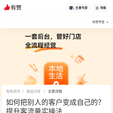
文章
问诊
群聊
学堂
推荐
分享
生意专家
导航
有赞学堂
有赞说增长
私域日历
增长方法
有赞说案例拆解
有赞专家说
有赞成功案例
新零售最佳实践
面对面聊增长
电商资讯
精选问答
文章详情
有赞春季发布会
实干家直播间
如何把别人的客户变成自己的？
新零售大会
新零售茶会
提升客流量实操法