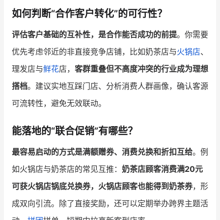
如何判断“合作客户转化”的可行性？
增长俱乐部
评估客户基础的互补性，是合作能否成功的前提
。你需要
增长俱乐部
有赞商盟
优先考虑邻近的非直接竞争店铺，比如奶茶店与
火锅店
、
商家社区
社群交流
理发店与
鲜花
店，
客群重叠但不高度冲突的行业成为理想
搭档
。建议实地互踩门店、分析消费人群画像，确认客源
合作共进
可流转性，避免无效联动。
入驻有赞
认证代理商
能落地的“联合促销”有哪些？
认证服务商
设计服务商
最容易启动的方式是满额赠券、消费兑换和折扣互给
。例
有赞云
数据通服务
如火锅店与奶茶店的常见互推：
奶茶店顾客消费满20元
可获火锅店锅底兑换券，火锅店顾客也能得到奶茶券
，形
成双向引流。除了直接奖励，还可以定期举办跨界主题活