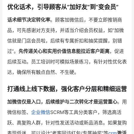
优化话术，引导顾客从“加好友”到“变会员”
话术细节决定转化率
。顾客加微信后，不要立即推销商
品，可先感谢对方支持，并适当介绍会员权益，如“加微
信就是门店会员啦，后续有专属折扣和抽奖提醒，别错
过”。
先传递关心和实用价值信息能拉近客户距离
，促进
后续互动。员工培训时可模拟场景练习，有针对性优化表
达，确保所有触点自然、不生硬。
打通线上线下数据，强化客户分层和精细运营
加微信仅是入口，后续维护与二次转化才是运营重心
。用
微信标签、
企业微信
SCRM等工具分类客户，筛选高活
跃、高复购人群，针对性发送活动或新品消息。如果复购
表现低迷，可以设计“老客回访红包/专属抽奖”等
crm
激活