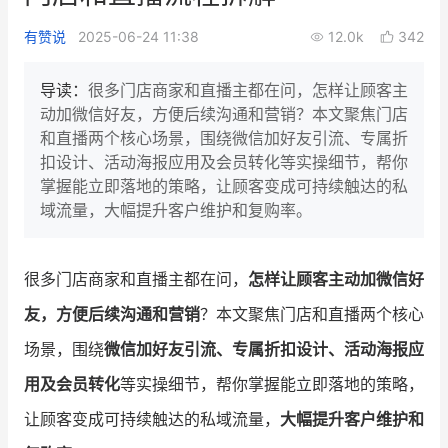
新零售私享会
门店经营增长公开课
有赞说
2025-06-24 11:38
12.0k
342
AllValue
战略合作
导读：
很多门店商家和直播主都在问，怎样让顾客主
动加微信好友，方便后续沟通和营销？本文聚焦门店
增长产品指南
和直播两个核心场景，围绕微信加好友引流、专属折
扣设计、活动海报应用及会员转化等实操细节，帮你
智库
产品场景库
掌握能立即落地的策略，让顾客变成可持续触达的私
产品更新动态
帮助中心
域流量，大幅提升客户维护和复购率。
行业洞察
很多门店商家和直播主都在问，
怎样让顾客主动加微信好
品牌消费观
行业报告
友，方便后续沟通和营销
？本文聚焦门店和直播两个核心
新零售资讯
场景，围绕
微信加好友引流、专属折扣设计、活动海报应
用及会员转化
等实操细节，帮你掌握能立即落地的策略，
培训课程
让顾客变成可持续触达的私域流量，
大幅提升客户维护和
私域课程
新零售内参