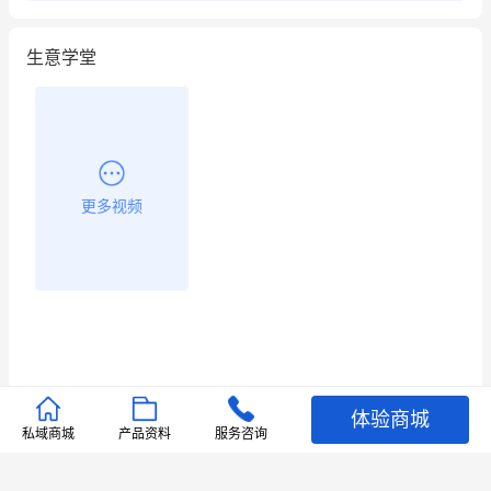
用有赞就能在微信、小红书同时经营了
生意学堂
餐饮也得靠私域和服务提高竞争力
昨晚的直播课程太好啦❤️
更多视频
体验商城
推荐文章
私域商城
产品资料
服务咨询
查看更多