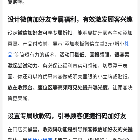
复购率
。
增长俱乐部
设计微信加好友专属福利，有效激发顾客兴趣
增长俱乐部
有赞商盟
设定
微信加好友可享专属折扣
，能明显提升顾客主动添加
商家社区
社群交流
意愿。产品付款前，展示“添加老板微信立减3元/赠小
礼
品
”等简短有力的话术，
活动门槛低、回报感强，很容易
合作共进
激起尝试动力
。务必保证福利真实可感知，切忌浮于表
入驻有赞
认证代理商
面。你还可以将优惠内容做成明亮显眼的小立牌或贴纸，
认证服务商
设计服务商
放在收银台、座位区等高频可见处提升曝光度
，让顾客决
策更果断。
有赞云
数据通服务
设置专属收款码，引导顾客便捷扫码加好友
在门店实操里，
收款码功能是引导顾客微信加好友的关键