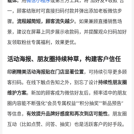
载体
。用
微信小程序
或第三方工具，将“加好友+收款”合
一，顾客结账时可直接扫码付款并弹出添加老板微信步
骤。
流程越简短，顾客流失越少
。如果兼顾直播销售场
景，建议在屏幕上同步展示收款码，并提醒观众扫码加好
友领取粉丝专属福利，效果更优。
活动海报、朋友圈持续种草，构建客户信任
印刷精美活动海报贴在门店显著位置
，可持续引导更多顾
客扫码。在线下触点告知之外，别忘了设计
持续性朋友圈
维护方案
。新加的顾客成为微信好友后，频率适中的朋友
圈内容能不断强化“会员专属权益”“积分抽奖”“新品预告”
等信息，
有效提升品牌好感度和再次到店可能性
。朋友圈
互动（比如点赞、问答、抽奖）也是活跃客户的好手段。