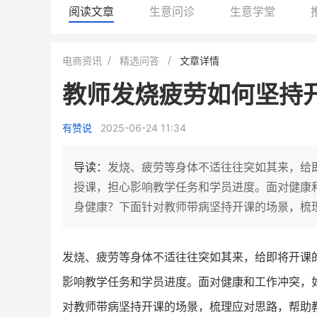
阅读文章
生意问诊
生意学堂
小鹿蓝蓝会员
BEIESTATE
电商资讯
精选问答
文章详情
休闲零食
商城
教师发烧疲劳如何坚持
母婴
80%
7900
+
万
1
2
复购率
一季度营收
top
亿元
有赞说
2025-06-24 11:34
类目销售额
年度GM
倍
国民品牌副线的私域大爆发
三只松鼠旗下的网红婴儿辅食品
导读：
发烧、疲劳等身体不适往往突如其来，给
牌，22天便拿下类目第一
他只用7年做到平台销冠，
授课，担心影响教学任务和学员进度。面对健康
域如何破局？
身健康？下面针对教师带病坚持开课的场景，梳
查看详情
查看详情
发烧、疲劳等身体不适往往突如其来，给即将开课
影响教学任务和学员进度。面对健康和工作冲突，
对教师带病坚持开课的场景，梳理应对思路，帮助