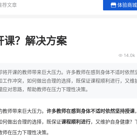
推荐文章
体验商城
贝易品牌
龙贝莱商城
谦益香畴
女装
粮油米面
开课？解决方案
200
200
30
2
万
%
万
月销
会员的客单价提升
私域粉丝
私
14.0k
V
发力私域月销200万
私域生态农业范本
有货源没流量？母婴馆如何破局
这家女装连锁如何借有赞破局新
IT精英回乡种地，撬
即将开课的教师带来巨大压力。许多教师在感到身体不适时依然
零售？
意！
转战私
和工作冲突，如何做出合理的选择，既保证课程顺利进行，又维
理应对思路，帮助教师在压力下理性决策。
查看详情
查看详情
的教师带来巨大压力。
许多教师在感到身体不适时依然坚持授课
如何做出合理的选择，既保证
课程顺利进行
，又维护自身健康？
教师在压力下理性决策。