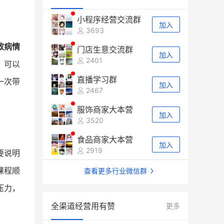
小程序经营交流群
加入
3693
致病情
门店生意交流群
加入
2401
，可以
直播学习群
一次带
加入
2467
服饰商家大本营
加入
3520
食品商家大本营
加入
2919
要说明
课程顺
查看更多行业微信群
压力，
全渠道经营用有赞
更多