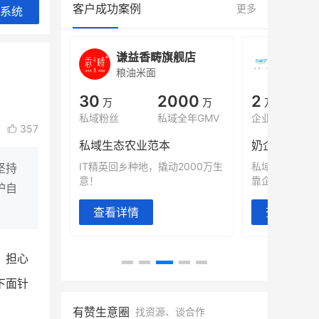
客户成功案例
更多
系统
旗舰店
白帝牛奶旗舰店
小鹿
小吃快餐
休闲
000
2
900
80%
万
万人
万
+
域全年GMV
企业微信半年拉新
年销售额
复购率
357
奶企靠企业微信销售额翻8倍
国民品牌副
动2000万生
私域样本打法！新希望白帝乳业
三只松鼠旗下
坚持
靠企业微信实现销售额翻 8 倍！
牌，22天便拿
护自
查看详情
查看详情
，担心
下面针
有赞生意圈
找资源、谈合作