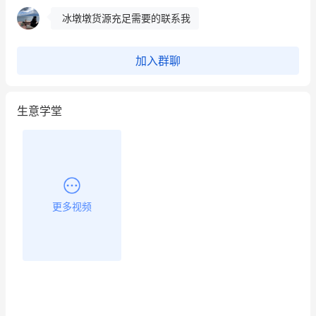
这个营销策划案例推荐大家看一下
用有赞就能在微信、小红书同时经营了
加入群聊
餐饮也得靠私域和服务提高竞争力
生意学堂
昨晚的直播课程太好啦❤️
更多视频