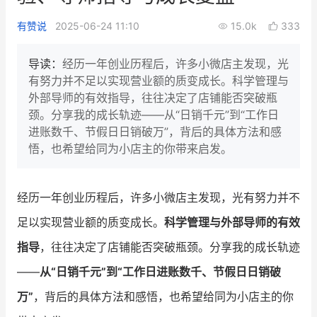
新零售私享会
门店经营增长公开课
有赞说
2025-06-24 11:10
15.0k
333
AllValue
战略合作
导读：
经历一年创业历程后，许多小微店主发现，光
有努力并不足以实现营业额的质变成长。科学管理与
增长产品指南
外部导师的有效指导，往往决定了店铺能否突破瓶
颈。分享我的成长轨迹——从“日销千元”到“工作日
智库
产品场景库
进账数千、节假日日销破万”，背后的具体方法和感
产品更新动态
帮助中心
悟，也希望给同为小店主的你带来启发。
行业洞察
经历一年创业历程后，许多小微店主发现，光有努力并不
品牌消费观
行业报告
足以实现营业额的质变成长。
科学管理与外部导师的有效
新零售资讯
指导
，往往决定了店铺能否突破瓶颈。分享我的成长轨迹
——
从“日销千元”到“工作日进账数千、节假日日销破
培训课程
万”
，背后的具体方法和感悟，也希望给同为小店主的你
私域课程
新零售内参