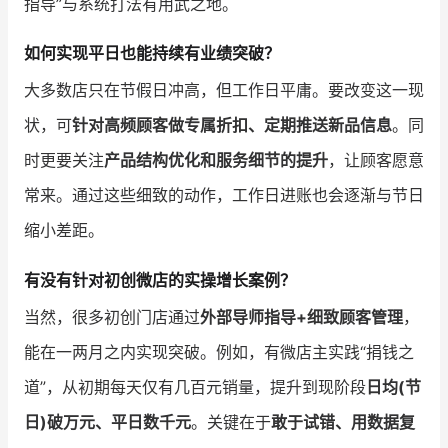
指导”与系统打法有用武之地。
如何实现平日也能持续有业绩突破？
大多数店只在节假日冲高，但工作日平庸。要改变这一现
状，可
针对高频顾客做专属折扣、定期推送新品信息
。同
时更要关注
产品结构优化和服务细节的提升
，让顾客愿意
常来。通过这些细致的动作，工作日进账也会逐渐与节日
缩小差距。
有没有针对初创微店的实操增长案例？
当然，很多初创门店通过
外部导师指导+细致顾客管理
，
能在一两月之内实现突破。例如，有微店主实践“捐钱之
道”，从初期每天仅有几百元销量，提升到现阶段
日均(节
日)破万元、平日数千元
。关键在于
敢于试错、用数据复