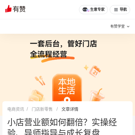
文章
问诊
群聊
学堂
推荐
分享
生意专家
导航
有赞学堂
有赞说增长
私域日历
增长方法
有赞说案例拆解
有赞专家说
有赞成功案例
新零售最佳实践
面对面聊增长
电商资讯
门店新零售
文章详情
有赞春季发布会
实干家直播间
小店营业额如何翻倍？实操经
新零售大会
新零售茶会
验、导师指导与成长复盘