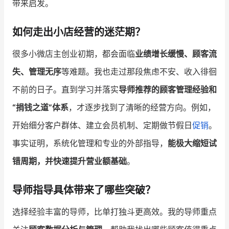
带来启发。
增长俱乐部
如何走出小店经营的迷茫期？
增长俱乐部
有赞商盟
很多小微店主创业初期，都会面临
业绩增长缓慢、顾客流
商家社区
社群交流
失、管理无序
等难题。我也走过那段焦虑不安、收入徘徊
不前的日子。直到学习并落实
导师推荐的顾客管理经验和
合作共进
“捐钱之道”体系
，才逐步找到了清晰的经营方向。例如，
入驻有赞
认证代理商
开始细分客户群体、建立会员机制、定期做节假日
促销
。
认证服务商
设计服务商
事实证明，系统化管理和专业的外部指导，
能极大缩短试
错周期，并快速提升营业额基础
。
有赞云
数据通服务
导师指导具体带来了哪些突破？
选择经验丰富的导师，比单打独斗更高效。我的导师重点