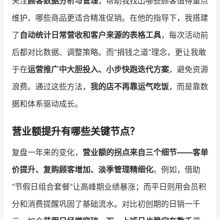
关注
顾客数据分析与管理
，帮助我找出哪些顾客值得重点
维护、哪些商品更适合精准促销。在他的指导下，我搭建
了
自动统计日常营收和客户来源的表格工具
，每次活动前
后都对比数据、调整策略。而“捐钱之道”理念，更让我敢
于在
运营推广中大胆投入、小步快跑迭代方案
，避免资源
浪费。通过这些方法，
我的店不再靠运气吃饭
，而是靠数
据和体系驱动成长。
营业额提升有哪些关键节点？
复盘一年来的变化，
营业额的拐点来自三个细节——客单
价提升、复购顾客增加、淡季管理精细化
。例如，借助
“节假日组合套餐”让高峰期业绩暴涨；而平日则用会员积
分和消费提醒巩固了基础流水。对比初创期的日销一千