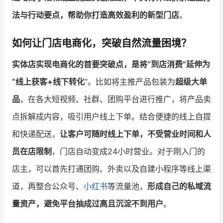
法与行动要点，帮助你打造高效盈利的新型门店
。
增长俱乐部
如何让门店电商化，突破自然流量困境？
增长俱乐部
有赞商盟
实体店实现电商化的首要突破点，是将“到店消费”延伸为
商家社区
社群交流
“线上获客+线下转化
”。比如将主推产品包装为
超级大单
合作共进
品
，在各大短视频、社群、团购平台进行推广，将产品卖
入驻有赞
认证代理商
点拆解成内容，吸引用户线上下单。结合便捷的线上自提
和快递配送，
让客户可随时线上下单，不受营业时间和人
认证服务商
设计服务商
员在店限制
，门店自动变成24小时营业。对于刚入门的
有赞云
数据通服务
店主，可以首先打通团购、外卖以及自建小程序等线上渠
道，再整合公众号、
小红书
等流量池，
形成自己的私域流
量资产，避免平台抽成过高且沉淀不到用户
。