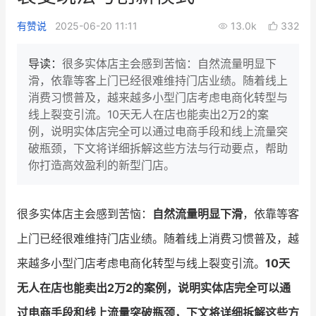
新零售私享会
门店经营增长公开课
有赞说
2025-06-20 11:11
13.0k
332
AllValue
战略合作
导读：
很多实体店主会感到苦恼：自然流量明显下
滑，依靠等客上门已经很难维持门店业绩。随着线上
增长产品指南
消费习惯普及，越来越多小型门店考虑电商化转型与
线上裂变引流。10天无人在店也能卖出2万2的案
智库
产品场景库
例，说明实体店完全可以通过电商手段和线上流量突
产品更新动态
帮助中心
破瓶颈，下文将详细拆解这些方法与行动要点，帮助
你打造高效盈利的新型门店。
行业洞察
品牌消费观
行业报告
很多实体店主会感到苦恼：
自然流量明显下滑
，依靠等客
上门已经很难维持门店业绩。随着线上消费习惯普及，越
新零售资讯
来越多小型门店考虑电商化转型与线上裂变引流。
10天
培训课程
无人在店也能卖出2万2的案例，说明实体店完全可以通
私域课程
新零售内参
过电商手段和线上流量突破瓶颈，下文将详细拆解这些方