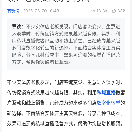
新零售私享会
门店经营增长公开课
有赞说
2025-06-20 10:48
13.3k
332
AllValue
战略合作
导读：
不少实体店老板发现，门店客流变少、生意进
入淡季时，传统促销方式效果越来越有限。其实，利
增长产品指南
用私域直播做客户互动和线上销售，已经成为越来越
多门店数字化转型的新选择。下面结合实体店主真实
智库
产品场景库
经验，分享几种低成本、效果可追溯的私域直播经营
产品更新动态
帮助中心
方式，帮助你突破增长瓶颈。
行业洞察
不少实体店老板发现，
门店客流变少
、生意进入淡季时，
品牌消费观
行业报告
传统促销方式效果越来越有限。其实，
利用
私域直播
做客
新零售资讯
户互动和线上销售
，已经成为越来越多门店
数字化转型
的
新选择。下面结合实体店主真实经验，分享几种低成本、
培训课程
效果可追溯的私域直播经营方式，帮助你突破增长瓶颈。
私域课程
新零售内参