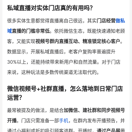
私域直播对实体门店真的有用吗？
增长俱乐部
很多实体生意都觉得直播离自己很远，其实
门店经营
做私
增长俱乐部
有赞商盟
域
直播的门槛非常低
。依托微信生态，既能快速通知老顾
商家社区
社群交流
客，又能实现
视频号群内直播互动、精准锁定核心客户
。
数据显示，开展私域直播后，老客户复购率普遍提升
合作共进
30%以上，还能持续带来新用户和自然流量。对于门店
入驻有赞
认证代理商
来说，这种玩法是多数传统渠道无法取代的。
认证服务商
设计服务商
微信视频号+社群直播，怎么落地到日常门店
有赞云
数据通服务
运营？
最常被提及的做法，是结合
加微信、建社群和同步视频号
开播
。门店只需准备一部
手机
，在群内发布开播预告，并
通过小福利或折扣吸引顾客进群。开播时，
通过产品展示