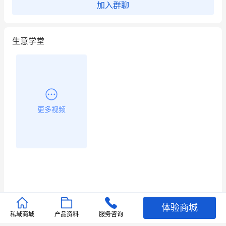
加入群聊
用有赞就能在微信、小红书同时经营了
生意学堂
餐饮也得靠私域和服务提高竞争力
昨晚的直播课程太好啦❤️
更多视频
体验商城
推荐文章
私域商城
产品资料
服务咨询