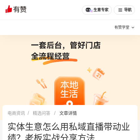
文章
问诊
群聊
学堂
推荐
分享
生意专家
导航
有赞学堂
有赞说增长
私域日历
增长方法
有赞说案例拆解
有赞专家说
有赞成功案例
新零售最佳实践
面对面聊增长
电商资讯
精选问答
文章详情
有赞春季发布会
实干家直播间
实体生意怎么用私域直播带动业
新零售大会
新零售茶会
绩？老板实战分享方法