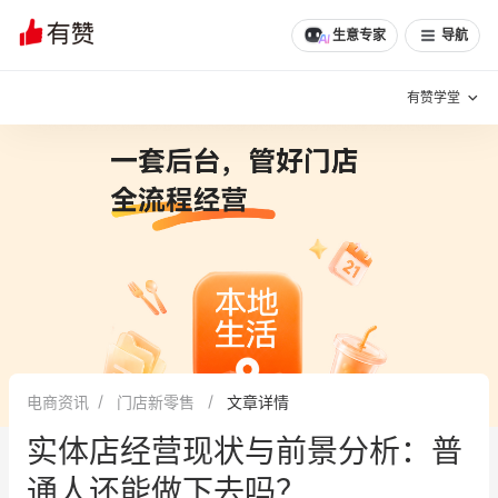
文章
问诊
群聊
学堂
推荐
分享
生意专家
导航
有赞学堂
有赞说增长
私域日历
增长方法
有赞说案例拆解
有赞专家说
有赞成功案例
新零售最佳实践
面对面聊增长
电商资讯
门店新零售
文章详情
有赞春季发布会
实干家直播间
实体店经营现状与前景分析：普
新零售大会
新零售茶会
通人还能做下去吗？