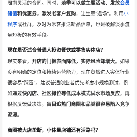
周期灵活的合同。同时，
淡季可以做主题活动、发放
会员
储值
和优惠券，激发老客户复购
，让生意“返场”。利用
小
程序
或社群，及时为常客推送新品信息，也是破解淡季流
量短板的有效手段。
现在是否适合普通人投资餐饮或零售实体店？
现实来看，
开店的门槛表面降低，实际风险却增大
。如果
没有明确的定位和持续运营能力，现在贸然进入实体行业
很容易“踩雷”。建议普通创业者优先考虑小规模测试，例
如
通过快闪店、社区摊位等低成本模式试水市场反应
，再
根据反馈做决策。
盲目追热门商圈和品类很容易陷入竞争
泥潭
。
商圈被大店垄断，小体量店铺还有活路吗？