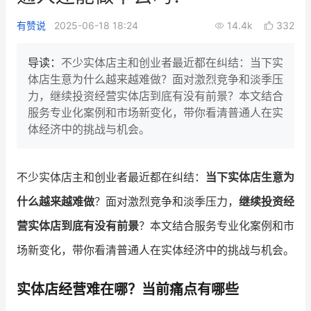
新零售私享会
门店经营增长公开课
有赞说
2025-06-18 18:24
14.4k
332
AllValue
战略合作
导读：
不少实体店主和创业者最近都在纠结：当下实
体店生意为什么越来越难做？面对激烈竞争和淡季压
增长产品指南
力，继续投资经营实体店到底有没有前景？本文结合
服务专业化案例和市场新变化，带你看清普通人在实
智库
产品场景库
体经济中的挑战与机会。
产品更新动态
帮助中心
不少实体店主和创业者最近都在纠结：
当下实体店生意为
行业洞察
什么越来越难做
？面对激烈竞争和淡季压力，
继续投资经
品牌消费观
行业报告
营实体店到底有没有前景
？本文结合服务专业化案例和市
新零售资讯
场新变化，带你看清普通人在实体经济中的挑战与机会。
培训课程
实体店经营难在哪？当前痛点有哪些
私域课程
新零售内参