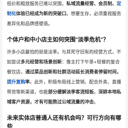
低价和粗放服务已难以突围，
私域流量经营、会员制、
定
制化
体验已经成为新的突破口
。想要生存，必须重视服务
差异化和品牌感塑造。
个体户和中小店主如何突围“淡季危机”？
许多小店最怕的就是淡季。与其死守旧有的经营方式，不
如尝试
多元经营和场景创新
：像主打下午茶+轻餐的复合
餐饮店，
通过菜品创新和社群活动延长消费者停留时间，
提升复购
率
。此外，积极布局线上营销、配合外卖、直播
带货等新渠道，也能
部分缓解淡季客流短板
。
深耕本地私
域客户资源，才有可能熬过公域流量的冲击
。
未来实体店普通人还有机会吗？可行方向有哪
些