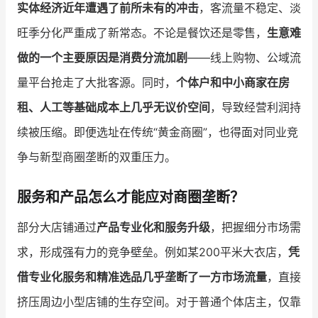
实体经济近年遭遇了前所未有的冲击
，客流量不稳定、淡
旺季分化严重成了新常态。不论是餐饮还是零售，
生意难
增长俱乐部
做的一个主要原因是消费分流加剧
——线上购物、公域流
增长俱乐部
有赞商盟
量平台抢走了大批客源。同时，
个体户和中小商家在房
商家社区
社群交流
租、人工等基础成本上几乎无议价空间
，导致经营利润持
续被压缩。即便选址在传统“黄金商圈”，也得面对同业竞
合作共进
争与新型商圈垄断的双重压力。
入驻有赞
认证代理商
认证服务商
设计服务商
服务和产品怎么才能应对商圈垄断？
有赞云
数据通服务
部分大店铺通过
产品专业化和服务升级
，把握细分市场需
求，形成强有力的竞争壁垒。例如某200平米大衣店，
凭
借专业化服务和精准选品几乎垄断了一方市场流量
，直接
挤压周边小型店铺的生存空间。对于普通个体店主，仅靠