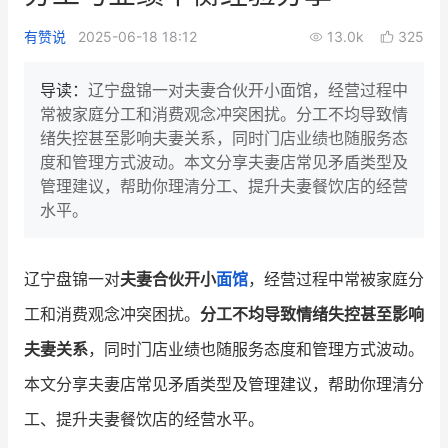
新零售私享会
门店经营增长公开课
有赞说
2025-06-18 18:12
13.0k
325
AllValue
战略合作
导读：
辽宁盘锦一对夫妻合伙开小面馆，经营过程中
常被家庭分工和消费观念冲突困扰。分工不均导致情
增长产品指南
绪失控甚至影响夫妻关系，同时门店业绩也随服务态
度和管理方式波动。本文分享夫妻店常见矛盾类型及
智库
产品场景库
管理建议，帮助你理清分工、提升夫妻餐饮店的经营
产品更新动态
帮助中心
水平。
行业洞察
辽宁盘锦一对
夫妻合伙开小
面馆
，经营过程中常被家庭分
品牌消费观
行业报告
工和消费观念冲突困扰。
分工不均导致情绪失控甚至影响
新零售资讯
夫妻关系
，同时门店业绩也随服务态度和管理方式波动。
本文分享夫妻店常见矛盾类型及管理建议，帮助你理清分
培训课程
工、提升夫妻餐饮店的经营水平。
私域课程
新零售内参