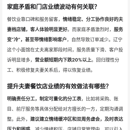
家庭矛盾和门店业绩波动有何关联？
餐饮业靠口碑和服务留客，
情绪稳定、分工协作良好的夫
妻档店铺，客人体验明显更好
。而家庭矛盾激烈时，
服务
变“冷”，甚至带情绪影响客户
，自然导致订单减少。辽宁
这个小面馆在丈夫离家那段时间，服务质量下滑、客户投
诉明显增多，
营业额短期内下跌20%以上
。回归理性分
工、积极修复夫妻关系后，得以恢复业绩。
提升夫妻餐饮店业绩的有效做法有哪些？
明确责任分工，制定可量化的分工表
，比如将采购、账
目、前厅服务等具体分配给对方擅长的一方，定期沟通调
整。此外，
建议建立情绪缓冲区和双周务虚会，及时表达
压力和困惑
，减少情绪积压。店铺日常管理中，可以引入