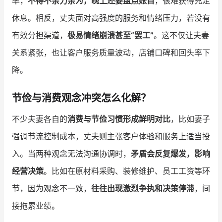
率，
不得不亲力亲为，晚上还要盘点账目
，很难获得充足
休息。相反，丈夫面对高强度的服务和情绪压力，若没有
有效分担渠道，
极易情绪崩溃甚至“罢工”
。这不仅让夫妻
关系紧张，也让客户服务质量波动，店铺口碑和回头率下
降。
节俭与消费观念冲突怎么化解？
不少夫妻各自的
消费与节俭习惯形成鲜明对比
，比如妻子
强调节流控制成本，丈夫则主张客户体验和服务上适当投
入。当两种观念无法沟通协调时，
矛盾会反复爆发，影响
经营决策
。比如在原材料采购、装修维护、员工工资等环
节，因为观念不一致，
往往出现激烈争执和决策停滞
，间
接拖累业绩。