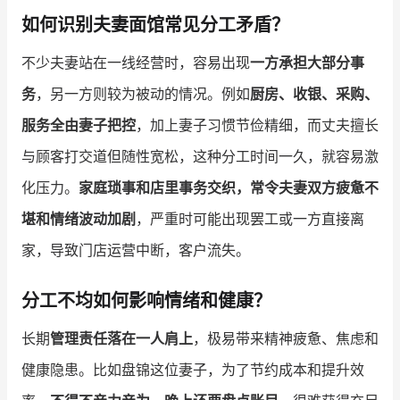
如何识别夫妻面馆常见分工矛盾？
增长俱乐部
不少夫妻站在一线经营时，容易出现
一方承担大部分事
增长俱乐部
有赞商盟
务
，另一方则较为被动的情况。例如
厨房、收银、采购、
商家社区
社群交流
服务全由妻子把控
，加上妻子习惯节俭精细，而丈夫擅长
与顾客打交道但随性宽松，这种分工时间一久，就容易激
合作共进
化压力。
家庭琐事和店里事务交织，常令夫妻双方疲惫不
入驻有赞
认证代理商
堪和情绪波动加剧
，严重时可能出现罢工或一方直接离
认证服务商
设计服务商
家，导致门店运营中断，客户流失。
有赞云
数据通服务
分工不均如何影响情绪和健康？
长期
管理责任落在一人肩上
，极易带来精神疲惫、焦虑和
健康隐患。比如盘锦这位妻子，为了节约成本和提升效