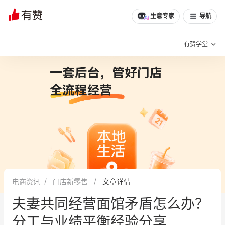
文章
问诊
群聊
学堂
推荐
分享
生意专家
导航
有赞学堂
有赞说增长
私域日历
增长方法
有赞说案例拆解
有赞专家说
有赞成功案例
新零售最佳实践
面对面聊增长
电商资讯
门店新零售
文章详情
有赞春季发布会
实干家直播间
夫妻共同经营面馆矛盾怎么办？
新零售大会
新零售茶会
分工与业绩平衡经验分享