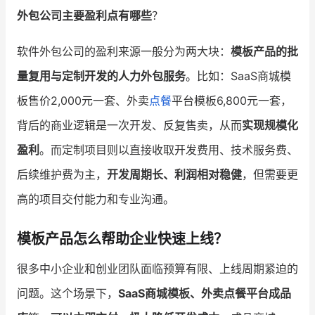
外包公司主要盈利点有哪些
？
增长俱乐部
软件外包公司的盈利来源一般分为两大块：
模板产品的批
增长俱乐部
有赞商盟
量复用与定制开发的人力外包服务
。比如：SaaS商城模
商家社区
社群交流
板售价2,000元一套、外卖
点餐
平台模板6,800元一套，
背后的商业逻辑是一次开发、反复售卖，从而
实现规模化
合作共进
盈利
。而定制项目则以直接收取开发费用、技术服务费、
入驻有赞
认证代理商
后续维护费为主，
开发周期长、利润相对稳健
，但需要更
认证服务商
设计服务商
高的项目交付能力和专业沟通。
有赞云
数据通服务
模板产品怎么帮助企业快速上线？
很多中小企业和创业团队面临预算有限、上线周期紧迫的
问题。这个场景下，
SaaS商城模板、外卖点餐平台成品