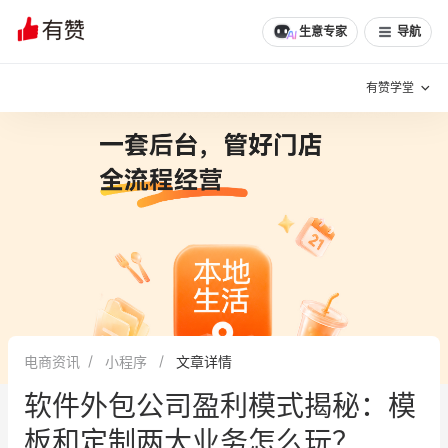
生意专家
导航
有赞学堂
有赞说增长
私域日历
增长方法
有赞说案例拆解
有赞专家说
有赞成功案例
新零售最佳实践
面对面聊增长
电商资讯
小程序
文章详情
有赞春季发布会
实干家直播间
软件外包公司盈利模式揭秘：模
新零售大会
新零售茶会
板和定制两大业务怎么玩？