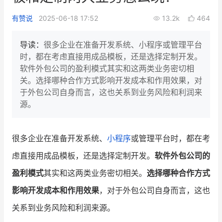
新零售私享会
门店经营增长公开课
有赞说
2025-06-18 17:52
13.2k
464
AllValue
战略合作
导读：
很多企业在准备开发系统、小程序或管理平台
时，都在考虑直接用成品模板，还是选择定制开发。
增长产品指南
软件外包公司的盈利模式其实和这两类业务密切相
关。选择哪种合作方式影响开发成本和作用效果，对
智库
产品场景库
于外包公司自身而言，这也关系到业务风险和利润来
产品更新动态
帮助中心
源。
行业洞察
很多企业在准备开发系统、
小程序
或管理平台时，都在考
品牌消费观
行业报告
虑直接用成品模板，还是选择定制开发。
软件外包公司的
新零售资讯
盈利模式
其实和这两类业务密切相关。
选择哪种合作方式
影响开发成本和作用效果
，对于外包公司自身而言，这也
培训课程
关系到业务风险和利润来源。
私域课程
新零售内参