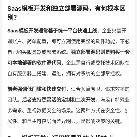
Saas模板开发和独立部署源码，有何根本区
增长俱乐部
别？
增长俱乐部
有赞商盟
Saas模板开发通常基于统一平台快速上线
，企业只需开
商家社区
社群交流
通账户、简单配置，即可立刻使用完整的软件功能，不必
自己购买服务器或部署系统。
独立部署源码则是购买一套
合作共进
可本地部署的软件源代码
，企业需自行或委托技术团队在
入驻有赞
认证代理商
自有服务器上搭建、运维，拥有对系统的全部掌控权。
认证服务商
设计服务商
前者强调低门槛和快速交付
，适合预算有限、追求效率的
有赞云
数据通服务
团队。
后者支持更灵活的定制和二次开发
，满足有特殊业
务需求、重视数据安全的场景。这两种方式在安全性、扩
展性、和自主可控层面差异明显，是影响决策的关键。