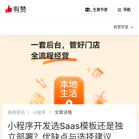
生意专家
导航
有赞学堂
有赞说增长
私域日历
增长方法
有赞说案例拆解
有赞专家说
有赞成功案例
新零售最佳实践
面对面聊增长
电商资讯
小程序
文章详情
有赞春季发布会
实干家直播间
小程序开发选Saas模板还是独
新零售大会
新零售茶会
立部署？优缺点与选择建议