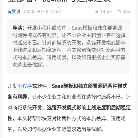
新零售私享会
门店经营增长公开课
有赞说
2025-06-18 17:37
13.5k
333
AllValue
战略合作
导读：
开发小程序或软件，Saas模板和独立部署源
码两种模式各有利弊，让不少企业主和创业者在选择
增长产品指南
时迷惑不已。针对商城系统开发，选错开发模式影响
上线进度和后期稳定性，本文将帮你快速对比两种方
智库
产品场景库
式的本质差异、适用场景，以及如何根据企业实际需
产品更新动态
帮助中心
求选出最优解。
行业洞察
开发
小程序
或软件，
Saas模板和独立部署源码两种模式
品牌消费观
行业报告
各有利弊
，让不少企业主和创业者在选择时迷惑不已。针
新零售资讯
对商城系统开发，
选错开发模式影响上线进度和后期稳定
性
，本文将帮你快速对比两种方式的本质差异、适用场
培训课程
景，以及如何根据企业实际需求选出最优解。
私域课程
新零售内参